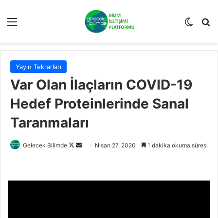
Menü
Dış gö
A
Yayın Tekrarları
Var Olan İlaçların COVID-19
Hedef Proteinlerinde Sanal
Taranmaları
Gelecek Bilimde
F
B
Nisan 27, 2020
1 dakika okuma süresi
o
i
l
r
l
e
o
-
w
p
o
o