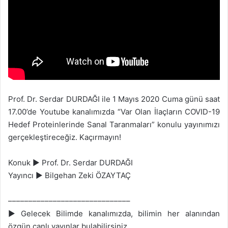
n
s
X
t
a
g
ö
n
d
e
Prof. Dr. Serdar DURDAĞI ile 1 Mayıs 2020 Cuma günü saat
r
17.00’de Youtube kanalımızda “Var Olan İlaçların COVID-19
m
Hedef Proteinlerinde Sanal Taranmaları” konulu yayınımızı
e
gerçekleştireceğiz. Kaçırmayın!
k
Konuk ► Prof. Dr. Serdar DURDAĞI
Yayıncı ► Bilgehan Zeki ÖZAYTAÇ
––––––––––––––––––––––––––––––
► Gelecek Bilimde kanalımızda, bilimin her alanından
özgün canlı yayınlar bulabilirsiniz.