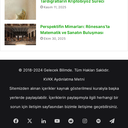
Tardigratların Kriptobiyoz Süreci
Kasım 11, 2025
Perspektifin Mimarları: Rönesans’ta
Matematik ve Sanatın Buluşması
Ekim 30, 2025
© 2018-2024 Gelecek Bilimde. Tüm Hakları Saklıdır.
KVKK Aydınlatma Metni
Sitemizden alınan içerikler kaynak gösterilmesi kuralıyla başka
yerlerde paylaşılabilir. İçeriklerin paylaşımıyla ilgili herhangi bir
sorun için
iletişim
sayfasından bizimle iletişime geçebilirsiniz.
Facebook
X
LinkedIn
YouTube
Reddit
Instagram
Spotify
Tele