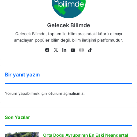
Gelecek Bilimde
Gelecek Bilimde, toplum ile bilim arasındaki köprü olmayı
amaçlayan popüler bilim değil, bilim iletişimi platformudur.
Fa
X
Lin
Yo
Ins
Tik
ce
ke
uT
tag
To
bo
dIn
ub
ra
k
ok
e
m
Bir yanıt yazın
Yorum yapabilmek için
oturum açmalısınız
.
Son Yazılar
Orta Doğu Avrupa’nın En Eski Neandertal