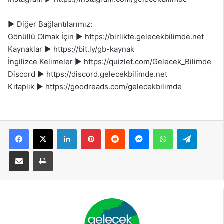
► Diğer Bağlantılarımız:
Gönüllü Olmak İçin ► https://birlikte.gelecekbilimde.net
Kaynaklar ► https://bit.ly/gb-kaynak
İngilizce Kelimeler ► https://quizlet.com/Gelecek_Bilimde
Discord ► https://discord.gelecekbilimde.net
Kitaplık ► https://goodreads.com/gelecekbilimde
Facebook
X
LinkedIn
Pinterest
Reddit
Messenger
WhatsApp
Telegram
E-Posta ile paylaş
Yazdır