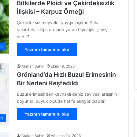
Bitkilerde Ploidi ve Çekirdeksizlik
İlişkisi – Karpuz Örneği
Çekirdeksiz meyveler yaygınlaşıyor. Peki
çekirdeksizliğin ardında yatan biyolojik işleyiş
nedir?
ik
Yazının tamamını oku
Atakan Şahin
Ekim 19, 2023
Grönland’da Hızlı Buzul Erimesinin
Bir Nedeni Keşfedildi
Buzul erimesinden kaynaklı deniz seviyesi artışının
boyutları büyük ölçüde hafife alınıyor olabilir.
Yazının tamamını oku
ri
Atakan Şahin
Ağustos 24, 2023