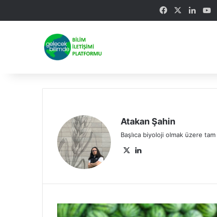
Facebook
X
Linke
Y
Atakan Şahin
Başlıca biyoloji olmak üzere tam
X
Lin
ke
dIn