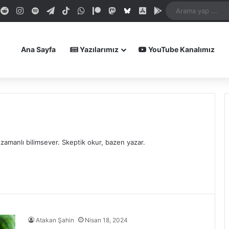
dIn
ouTube
Reddit
Instagram
Spotify
Telegram
TikTok
WhatsApp
Patreon
Mastodon
Bluesky
iOS Uygulamamız
Android Uygula
Ana Sayfa
Yazılarımız
YouTube Kanalımız
 zamanlı bilimsever. Skeptik okur, bazen yazar.
Atakan Şahin
Nisan 18, 2024