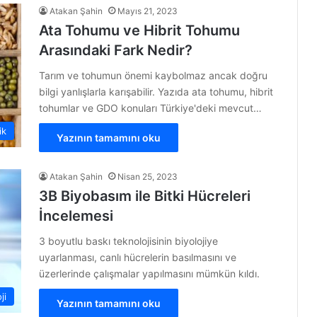
Atakan Şahin
Mayıs 21, 2023
Ata Tohumu ve Hibrit Tohumu
Arasındaki Fark Nedir?
Tarım ve tohumun önemi kaybolmaz ancak doğru
bilgi yanlışlarla karışabilir. Yazıda ata tohumu, hibrit
tohumlar ve GDO konuları Türkiye'deki mevcut…
ik
Yazının tamamını oku
Atakan Şahin
Nisan 25, 2023
3B Biyobasım ile Bitki Hücreleri
İncelemesi
3 boyutlu baskı teknolojisinin biyolojiye
uyarlanması, canlı hücrelerin basılmasını ve
üzerlerinde çalışmalar yapılmasını mümkün kıldı.
ji
Yazının tamamını oku