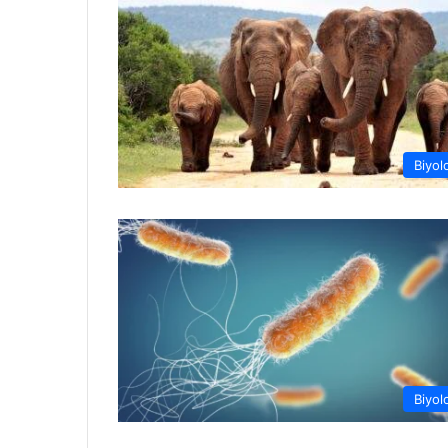
Biyolo
Biyolo