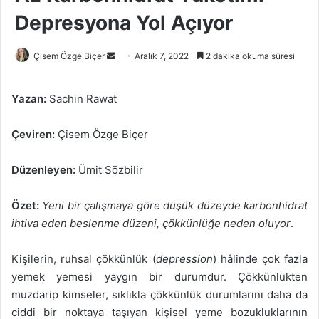
Depresyona Yol Açıyor
Bir
Çisem Özge Biçer
Aralık 7, 2022
2 dakika okuma süresi
e-
posta
Yazan:
Sachin Rawat
göndermek
Çeviren:
Çisem Özge Biçer
Düzenleyen:
Ümit Sözbilir
Özet:
Yeni bir çalışmaya göre düşük düzeyde karbonhidrat
ihtiva eden beslenme düzeni, çökkünlüğe neden oluyor
.
Kişilerin, ruhsal çökkünlük (
depression
) hâlinde çok fazla
yemek yemesi yaygın bir durumdur. Çökkünlükten
muzdarip kimseler, sıklıkla çökkünlük durumlarını daha da
ciddi bir noktaya taşıyan kişisel yeme bozukluklarının