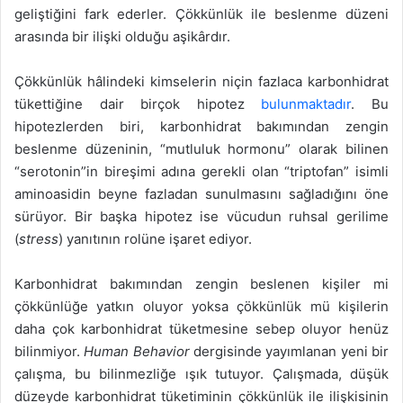
geliştiğini fark ederler. Çökkünlük ile beslenme düzeni
arasında bir ilişki olduğu aşikârdır.
Çökkünlük hâlindeki kimselerin niçin fazlaca karbonhidrat
tükettiğine dair birçok hipotez
bulunmaktadır
. Bu
hipotezlerden biri, karbonhidrat bakımından zengin
beslenme düzeninin, “mutluluk hormonu” olarak bilinen
“serotonin”in bireşimi adına gerekli olan “triptofan” isimli
aminoasidin beyne fazladan sunulmasını sağladığını öne
sürüyor. Bir başka hipotez ise vücudun ruhsal gerilime
(
stress
) yanıtının rolüne işaret ediyor.
Karbonhidrat bakımından zengin beslenen kişiler mi
çökkünlüğe yatkın oluyor yoksa çökkünlük mü kişilerin
daha çok karbonhidrat tüketmesine sebep oluyor henüz
bilinmiyor.
Human Behavior
dergisinde yayımlanan yeni bir
çalışma, bu bilinmezliğe ışık tutuyor. Çalışmada, düşük
düzeyde karbonhidrat tüketiminin çökkünlük ile ilişkisinin