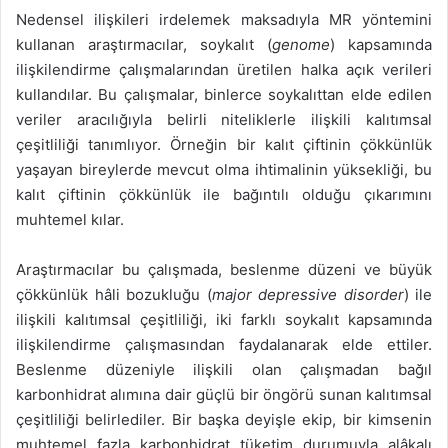
Nedensel ilişkileri irdelemek maksadıyla MR yöntemini
kullanan araştırmacılar, soykalıt (
genome
) kapsamında
ilişkilendirme çalışmalarından üretilen halka açık verileri
kullandılar. Bu çalışmalar, binlerce soykalıttan elde edilen
veriler aracılığıyla belirli niteliklerle ilişkili kalıtımsal
çeşitliliği tanımlıyor. Örneğin bir kalıt çiftinin çökkünlük
yaşayan bireylerde mevcut olma ihtimalinin yüksekliği, bu
kalıt çiftinin çökkünlük ile bağıntılı olduğu çıkarımını
muhtemel kılar.
Araştırmacılar bu çalışmada, beslenme düzeni ve büyük
çökkünlük hâli bozukluğu (
major depressive disorder
) ile
ilişkili kalıtımsal çeşitliliği, iki farklı soykalıt kapsamında
ilişkilendirme çalışmasından faydalanarak elde ettiler.
Beslenme düzeniyle ilişkili olan çalışmadan bağıl
karbonhidrat alımına dair güçlü bir öngörü sunan kalıtımsal
çeşitliliği belirlediler. Bir başka deyişle ekip, bir kimsenin
muhtemel fazla karbonhidrat tüketim durumuyla alâkalı