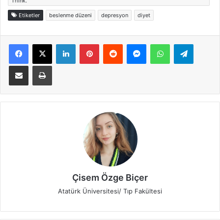
Think.
Etiketler
beslenme düzeni
depresyon
diyet
Facebook
X
LinkedIn
Pinterest
Reddit
Messenger
WhatsApp
Telegra
E-Posta ile paylaş
Yazdır
Çisem Özge Biçer
Atatürk Üniversitesi/ Tıp Fakültesi