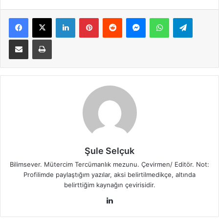
Facebook
X
LinkedIn
Pinterest
Reddit
Messenger
WhatsApp
Telegra
E-Posta ile paylaş
Yazdır
Şule Selçuk
Bilimsever. Mütercim Tercümanlık mezunu. Çevirmen/ Editör. Not:
Profilimde paylaştığım yazılar, aksi belirtilmedikçe, altında
belirttiğim kaynağın çevirisidir.
LinkedIn