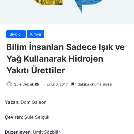
Biyoloji
Kimya
Bilim İnsanları Sadece Işık ve
Yağ Kullanarak Hidrojen
Yakıtı Ürettiler
Bir
Şule Selçuk
Eylül 6, 2017
1 dakika okuma süresi
e-
posta
Yazan:
Dom Galeon
göndermek
Çeviren:
Şule Selçuk
Düzenleyen:
Ümit Sözbilir