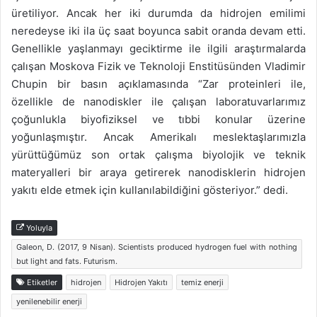
üretiliyor. Ancak her iki durumda da hidrojen emilimi
neredeyse iki ila üç saat boyunca sabit oranda devam etti.
Genellikle yaşlanmayı geciktirme ile ilgili araştırmalarda
çalışan Moskova Fizik ve Teknoloji Enstitüsünden Vladimir
Chupin bir basın açıklamasında “Zar proteinleri ile,
özellikle de nanodiskler ile çalışan laboratuvarlarımız
çoğunlukla biyofiziksel ve tıbbi konular üzerine
yoğunlaşmıştır. Ancak Amerikalı meslektaşlarımızla
yürüttüğümüz son ortak çalışma biyolojik ve teknik
materyalleri bir araya getirerek nanodisklerin hidrojen
yakıtı elde etmek için kullanılabildiğini gösteriyor.” dedi.
Yoluyla
Galeon, D. (2017, 9 Nisan). Scientists produced hydrogen fuel with nothing
but light and fats. Futurism.
Etiketler
hidrojen
Hidrojen Yakıtı
temiz enerji
yenilenebilir enerji