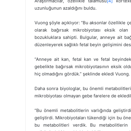
Araştırmacılar, özellikle talamusu
[4]
kortexe
uzunluğunun azaldığını buldu.
Vuong şöyle açıklıyor: “Bu aksonlar özellikle ç
olarak bağırsak mikrobiyotası eksik olan 
bozukluklara sahipti. Bulgular, anneye ait ba
düzenleyerek sağlıklı fetal beyin gelişimini des
“Anneye ait kan, fetal kan ve fetal beyindek
gebelikte bağırsak mikrobiyotasının eksik oldu
hiç olmadığını gördük.” şeklinde ekledi Vuong.
Daha sonra biyologlar, bu önemli metabolitlerin
mikrobiyotası olmayan gebe farelere de ekledil
“Bu önemli metabolitlerin varlığında gelişti
geliştirdi. Mikrobiyotaları tükendiği için bu ö
bu metabolitleri verdik. Bu metabolitlerin