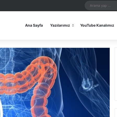
In
uTube
Reddit
Instagram
Spotify
Telegram
TikTok
WhatsApp
Patreon
Bluesky
Mastodon
iOS Uygulamamız
Android Uygulam
Ana Sayfa
Yazılarımız
YouTube Kanalımız