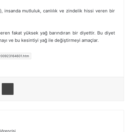
 insanda mutluluk, canlılık ve zindelik hissi veren bir
ren fakat yüksek yağ barındıran bir diyettir. Bu diyet
ayı ve bu kesintiyi yağ ile değiştirmeyi amaçlar.
/200923164601.htm
ger
-Posta ile paylaş
Yazdır
öğrencisi