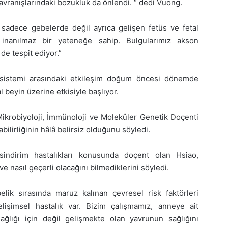
avranışlarındaki bozukluk da önlendi. “ dedi Vuong.
 sadece gebelerde değil ayrıca gelişen fetüs ve fetal
inanılmaz bir yeteneğe sahip. Bulgularımız akson
de tespit ediyor.”
r sistemi arasındaki etkileşim doğum öncesi dönemde
 beyin üzerine etkisiyle başlıyor.
Mikrobiyoloji, İmmünoloji ve Moleküler Genetik Doçenti
bilirliğinin hâlâ belirsiz olduğunu söyledi.
indirim hastalıkları konusunda doçent olan Hsiao,
ve nasıl geçerli olacağını bilmediklerini söyledi.
ik sırasında maruz kalınan çevresel risk faktörleri
elişimsel hastalık var. Bizim çalışmamız, anneye ait
ğlığı için değil gelişmekte olan yavrunun sağlığını