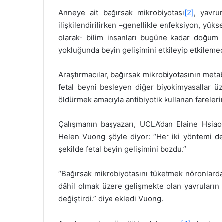
Anneye ait bağırsak mikrobiyotası
[2]
, yavru
ilişkilendirilirken –genellikle enfeksiyon, yüks
olarak- bilim insanları bugüne kadar doğum 
yokluğunda beyin gelişimini etkileyip etkilemed
Araştırmacılar, bağırsak mikrobiyotasının metab
fetal beyni besleyen diğer biyokimyasallar üze
öldürmek amacıyla antibiyotik kullanan farelerin 
Çalışmanın başyazarı, UCLA’dan Elaine Hsiao’
Helen Vuong şöyle diyor: “Her iki yöntemi de
şekilde fetal beyin gelişimini bozdu.”
“Bağırsak mikrobiyotasını tüketmek nöronlard
dâhil olmak üzere gelişmekte olan yavruların b
değiştirdi.” diye ekledi Vuong.