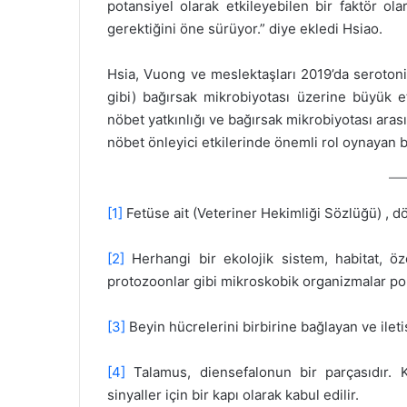
potansiyel olarak etkileyebilen bir faktör ol
gerektiğini öne sürüyor.” diye ekledi Hsiao.
Hsia, Vuong ve meslektaşları 2019’da seroton
gibi) bağırsak mikrobiyotası üzerine büyük etk
nöbet yatkınlığı ve bağırsak mikrobiyotası arası
nöbet önleyici etkilerinde önemli rol oynayan ba
[1]
Fetüse ait (Veteriner Hekimliği Sözlüğü) , döl
[2]
Herhangi bir ekolojik sistem, habitat, özel
protozoonlar gibi mikroskobik organizmalar po
[3]
Beyin hücrelerini birbirine bağlayan ve ileti
[4]
Talamus, diensefalonun bir parçasıdır.
sinyaller için bir kapı olarak kabul edilir.