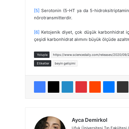
[5]
Serotonin (5-HT ya da 5-hidroksitriptamin),
nörotransmitterdir.
[6]
Ketojenik diyet, çok düşük karbonhidrat içe
çeşidi karbonhidrat alımını büyük ölçüde azaltm
Yoluyla
https://www.sciencedaily.com/releases/2020/09
Etiketler
beyin gelişimi
Facebook
X
LinkedIn
Pinterest
Reddit
Messen
E
Ayca Demirkol
Ufuk Üniversitesi Tıp Fakültesi 