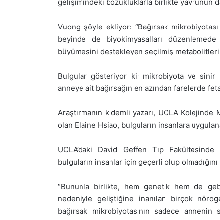
gelişimindeki bozukluklarla birlikte yavrunun d
Vuong şöyle ekliyor: “Bağırsak mikrobiyotası
beyinde de biyokimyasalları düzenlemede 
büyümesini destekleyen seçilmiş metabolitleri 
Bulgular gösteriyor ki; mikrobiyota ve sini
anneye ait bağırsağın en azından farelerde fetal
Araştırmanın kıdemli yazarı, UCLA Kolejinde 
olan Elaine Hsiao, bulguların insanlara uygulana
UCLA’daki David Geffen Tıp Fakültesinde s
bulguların insanlar için geçerli olup olmadığını 
“Bununla birlikte, hem genetik hem de gebel
nedeniyle geliştiğine inanılan birçok nörog
bağırsak mikrobiyotasının sadece annenin sa