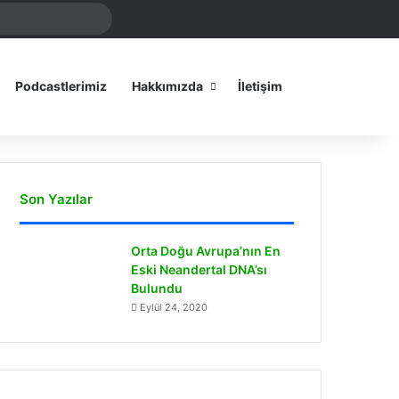
Arama
amız
yap
...
Dış görünümü
Podcastlerimiz
Hakkımızda
İletişim
Son Yazılar
Orta Doğu Avrupa’nın En
Eski Neandertal DNA’sı
Bulundu
Eylül 24, 2020