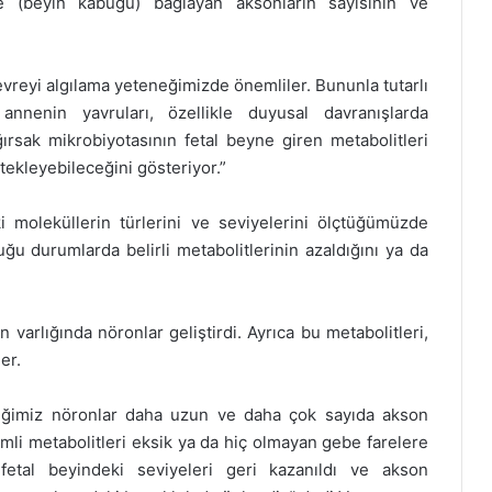
 (beyin kabuğu) bağlayan aksonların sayısının ve
evreyi algılama yeteneğimizde önemliler. Bununla tutarlı
annenin yavruları, özellikle duyusal davranışlarda
ğırsak mikrobiyotasının fetal beyne giren metabolitleri
tekleyebileceğini gösteriyor.”
i moleküllerin türlerini ve seviyelerini ölçtüğümüzde
ğu durumlarda belirli metabolitlerinin azaldığını ya da
 varlığında nöronlar geliştirdi. Ayrıca bu metabolitleri,
er.
rdiğimiz nöronlar daha uzun ve daha çok sayıda akson
nemli metabolitleri eksik ya da hiç olmayan gebe farelere
 fetal beyindeki seviyeleri geri kazanıldı ve akson