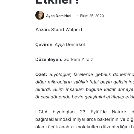
Bir
Ayca Demirkol
Ekim 25, 2020
e-
Yazan:
Stuart Wolpert
posta
göndermek
Çeviren:
Ayça Demirkol
Düzenleyen:
Görkem Yıldız
Özet:
Biyologlar, farelerde gebelik dönemind
diğer mikropların sağlıklı fetal beyin gelişim
bildirdi. Bilim insanları bugüne kadar anneye
öncesi dönemde beyin gelişimini etkileyip etki
UCLA biyologları 23 Eylül’de Nature d
bağırsaklarındaki milyarlarca bakterinin ve diğe
olan küçük anahtar molekülleri düzenlediğini bi