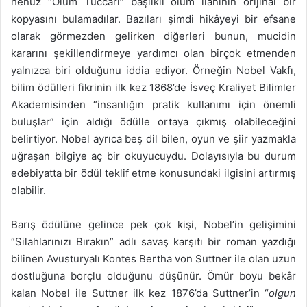
henüz “Ölüm Tüccarı” başlıklı ölüm ilanının orijinal bir
kopyasını bulamadılar. Bazıları şimdi hikâyeyi bir efsane
olarak görmezden gelirken diğerleri bunun, mucidin
kararını şekillendirmeye yardımcı olan birçok etmenden
yalnızca biri olduğunu iddia ediyor. Örneğin Nobel Vakfı,
bilim ödülleri fikrinin ilk kez 1868’de İsveç Kraliyet Bilimler
Akademisinden “insanlığın pratik kullanımı için önemli
buluşlar” için aldığı ödülle ortaya çıkmış olabileceğini
belirtiyor. Nobel ayrıca beş dil bilen, oyun ve şiir yazmakla
uğraşan bilgiye aç bir okuyucuydu. Dolayısıyla bu durum
edebiyatta bir ödül teklif etme konusundaki ilgisini artırmış
olabilir.
Barış ödülüne gelince pek çok kişi, Nobel’in gelişimini
“Silahlarınızı Bırakın” adlı savaş karşıtı bir roman yazdığı
bilinen Avusturyalı Kontes Bertha von Suttner ile olan uzun
dostluğuna borçlu olduğunu düşünür. Ömür boyu bekâr
kalan Nobel ile Suttner ilk kez 1876’da Suttner’in “
olgun