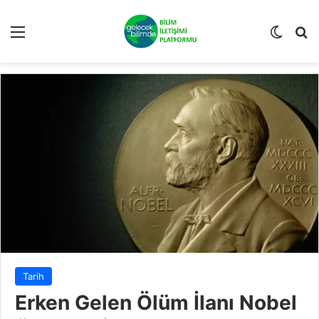
Menü
Dış gö
Ar
Tarih
Erken Gelen Ölüm İlanı Nobel