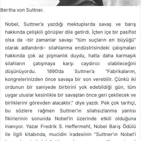
Bertha von Suttner.
Nobel, Suttner’a yazdığı mektuplarda savaş ve barış
hakkında çelişkili görüşler dile getirdi. İçten içe bir pasifist
olsa da -bir zamanlar savaşı “tüm suçların en büyüğü”
olarak adlandırdı- silahlanma endüstrisindeki çalışmaları
hakkında çok az pişmanlık duydu, hatta daha karmaşık
silahların çatışmaya karşı caydırıcı olabileceğini
düşünüyordu. 1890’da Suttner’a “Fabrikalarım,
kongrelerinizden önce savaşa bir son verebilir. Çünkü iki
ordunun bir saniyede birbirini yok edebildiği gün, tüm
uygar uluslar kesinlikle bir savaştan önce geri çekilecek ve
birliklerini görevden alacaktır.” diye yazdı. Pek çok tarihçi,
bu sözlere rağmen Suttner’ın silahsızlanma yanlısı
fikirlerinin sonunda Nobel’in üzerinde etkili olduğuna
inanıyor. Yazar Fredrik S. Heffermehl, Nobel Barış Ödülü
ile ilgili kitabında, mucidin iradesinin “Suttner’ın Nobel’i