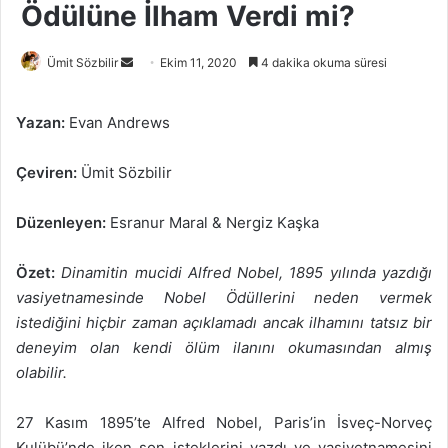
Ödülüne İlham Verdi mi?
Bir
Ümit Sözbilir
Ekim 11, 2020
4 dakika okuma süresi
e-
posta
Yazan:
Evan Andrews
göndermek
Çeviren:
Ümit Sözbilir
Düzenleyen:
Esranur Maral & Nergiz Kaşka
Özet:
Dinamitin mucidi Alfred Nobel, 1895 yılında yazdığı
vasiyetnamesinde Nobel Ödüllerini neden vermek
istediğini hiçbir zaman açıklamadı ancak ilhamını tatsız bir
deneyim olan kendi ölüm ilanını okumasından almış
olabilir.
27 Kasım 1895’te Alfred Nobel, Paris’in İsveç-Norveç
Kulübü’nde iken son isteklerini yazdı ve vasiyetnamesini