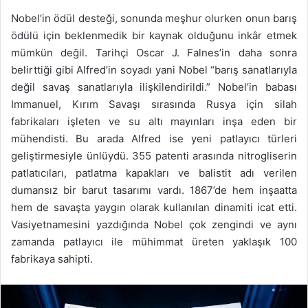
Nobel’in ödül desteği, sonunda meşhur olurken onun barış
ödülü için beklenmedik bir kaynak olduğunu inkâr etmek
mümkün değil. Tarihçi Oscar J. Falnes’in daha sonra
belirttiği gibi Alfred’in soyadı yani Nobel “barış sanatlarıyla
değil savaş sanatlarıyla ilişkilendirildi.” Nobel’in babası
Immanuel, Kırım Savaşı sırasında Rusya için silah
fabrikaları işleten ve su altı mayınları inşa eden bir
mühendisti. Bu arada Alfred ise yeni patlayıcı türleri
geliştirmesiyle ünlüydü. 355 patenti arasında nitrogliserin
patlatıcıları, patlatma kapakları ve balistit adı verilen
dumansız bir barut tasarımı vardı. 1867’de hem inşaatta
hem de savaşta yaygın olarak kullanılan dinamiti icat etti.
Vasiyetnamesini yazdığında Nobel çok zengindi ve aynı
zamanda patlayıcı ile mühimmat üreten yaklaşık 100
fabrikaya sahipti.