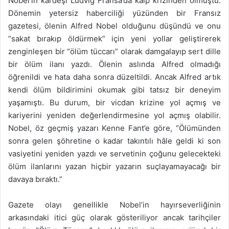
Nobel’in kardeşi Ludvig Fransa’da kalp krizinden ölmüştü.
Dönemin yetersiz haberciliği yüzünden bir Fransız
gazetesi, ölenin Alfred Nobel olduğunu düşündü ve onu
“sakat bırakıp öldürmek” için yeni yollar geliştirerek
zenginleşen bir “ölüm tüccarı” olarak damgalayıp sert dille
bir ölüm ilanı yazdı. Ölenin aslında Alfred olmadığı
öğrenildi ve hata daha sonra düzeltildi. Ancak Alfred artık
kendi ölüm bildirimini okumak gibi tatsız bir deneyim
yaşamıştı. Bu durum, bir vicdan krizine yol açmış ve
kariyerini yeniden değerlendirmesine yol açmış olabilir.
Nobel, öz geçmiş yazarı Kenne Fant’e göre, “Ölümünden
sonra gelen şöhretine o kadar takıntılı hâle geldi ki son
vasiyetini yeniden yazdı ve servetinin çoğunu gelecekteki
ölüm ilanlarını yazan hiçbir yazarın suçlayamayacağı bir
davaya bıraktı.”
Gazete olayı genellikle Nobel’in hayırseverliğinin
arkasındaki itici güç olarak gösteriliyor ancak tarihçiler