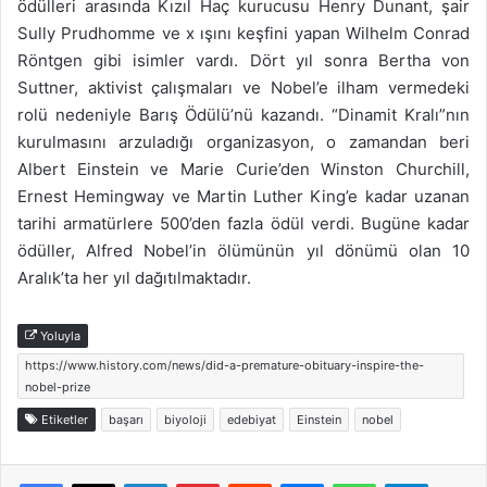
ödülleri arasında Kızıl Haç kurucusu Henry Dunant, şair
Sully Prudhomme ve x ışını keşfini yapan Wilhelm Conrad
Röntgen gibi isimler vardı. Dört yıl sonra Bertha von
Suttner, aktivist çalışmaları ve Nobel’e ilham vermedeki
rolü nedeniyle Barış Ödülü’nü kazandı. “Dinamit Kralı”nın
kurulmasını arzuladığı organizasyon, o zamandan beri
Albert Einstein ve Marie Curie’den Winston Churchill,
Ernest Hemingway ve Martin Luther King’e kadar uzanan
tarihi armatürlere 500’den fazla ödül verdi. Bugüne kadar
ödüller, Alfred Nobel’in ölümünün yıl dönümü olan 10
Aralık’ta her yıl dağıtılmaktadır.
Yoluyla
https://www.history.com/news/did-a-premature-obituary-inspire-the-
nobel-prize
Etiketler
başarı
biyoloji
edebiyat
Einstein
nobel
Facebook
X
LinkedIn
Pinterest
Reddit
Messenger
WhatsApp
Telegra