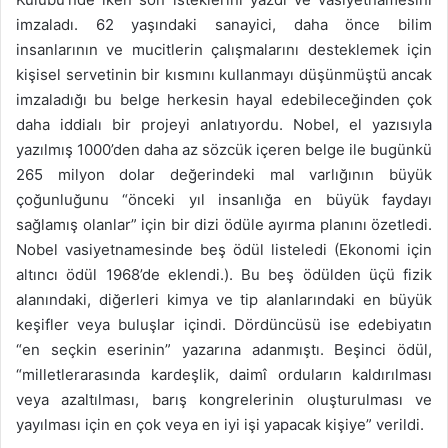
imzaladı. 62 yaşındaki sanayici, daha önce bilim
insanlarının ve mucitlerin çalışmalarını desteklemek için
kişisel servetinin bir kısmını kullanmayı düşünmüştü ancak
imzaladığı bu belge herkesin hayal edebileceğinden çok
daha iddialı bir projeyi anlatıyordu. Nobel, el yazısıyla
yazılmış 1000’den daha az sözcük içeren belge ile bugünkü
265 milyon dolar değerindeki mal varlığının büyük
çoğunluğunu “önceki yıl insanlığa en büyük faydayı
sağlamış olanlar” için bir dizi ödüle ayırma planını özetledi.
Nobel vasiyetnamesinde beş ödül listeledi (Ekonomi için
altıncı ödül 1968’de eklendi.). Bu beş ödülden üçü fizik
alanındaki, diğerleri kimya ve tip alanlarındaki en büyük
keşifler veya buluşlar içindi. Dördüncüsü ise edebiyatın
“en seçkin eserinin” yazarına adanmıştı. Beşinci ödül,
“milletlerarasında kardeşlik, daimî orduların kaldırılması
veya azaltılması, barış kongrelerinin oluşturulması ve
yayılması için en çok veya en iyi işi yapacak kişiye” verildi.