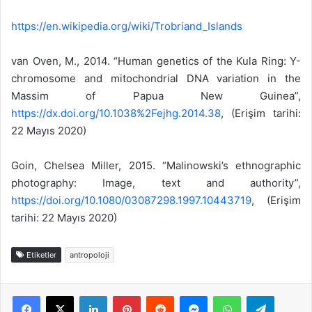
https://en.wikipedia.org/wiki/Trobriand_Islands
van Oven, M., 2014. “Human genetics of the Kula Ring: Y-
chromosome and mitochondrial DNA variation in the
Massim of Papua New Guinea”,
https://dx.doi.org/10.1038%2Fejhg.2014.38
, (Erişim tarihi:
22 Mayıs 2020)
Goin, Chelsea Miller, 2015. “Malinowski’s ethnographic
photography: Image, text and authority”,
https://doi.org/10.1080/03087298.1997.10443719
, (Erişim
tarihi: 22 Mayıs 2020)
Etiketler
antropoloji
Facebook
X
LinkedIn
Pinterest
Reddit
Messenger
WhatsApp
Telegra