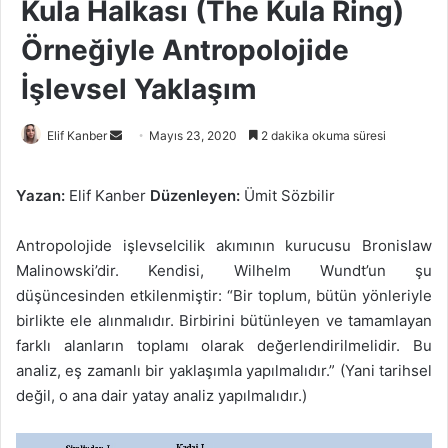
Kula Halkası (The Kula Ring)
Örneğiyle Antropolojide
İşlevsel Yaklaşım
Bir
Elif Kanber
Mayıs 23, 2020
2 dakika okuma süresi
e-
posta
Yazan:
Elif Kanber
Düzenleyen:
Ümit Sözbilir
göndermek
Antropolojide işlevselcilik akımının kurucusu Bronislaw
Malinowski’dir. Kendisi, Wilhelm Wundt’un şu
düşüncesinden etkilenmiştir: “Bir toplum, bütün yönleriyle
birlikte ele alınmalıdır. Birbirini bütünleyen ve tamamlayan
farklı alanların toplamı olarak değerlendirilmelidir. Bu
analiz, eş zamanlı bir yaklaşımla yapılmalıdır.” (Yani tarihsel
değil, o ana dair yatay analiz yapılmalıdır.)