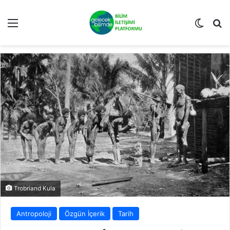
Menü
Dış gö
Ar
Trobriand Kula
Antropoloji
Özgün İçerik
Tarih