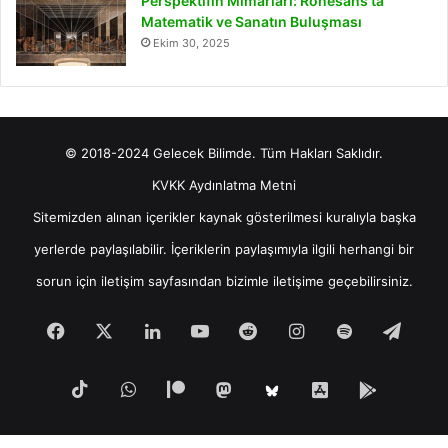
Perspektifin Mimarları: Rönesans’ta
Matematik ve Sanatın Buluşması
Ekim 30, 2025
© 2018-2024 Gelecek Bilimde. Tüm Hakları Saklıdır.
KVKK Aydınlatma Metni
Sitemizden alınan içerikler kaynak gösterilmesi kuralıyla başka
yerlerde paylaşılabilir. İçeriklerin paylaşımıyla ilgili herhangi bir
sorun için
iletişim
sayfasından bizimle iletişime geçebilirsiniz.
Facebook
X
LinkedIn
YouTube
Reddit
Instagram
Spotify
Tele
TikTok
WhatsApp
Patreon
Mastodon
iOS
Android
Bluesky
Uygulamamız
Uygula