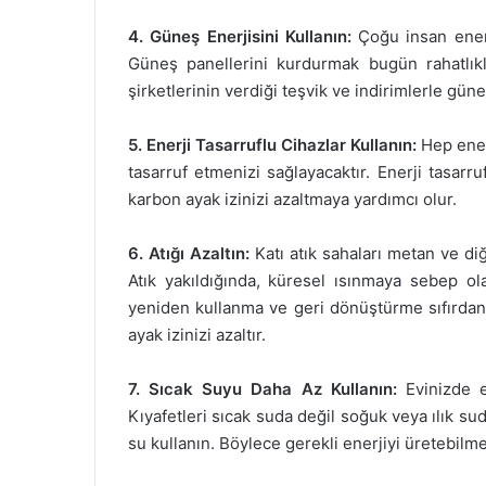
4. Güneş Enerjisini Kullanın:
Çoğu insan enerj
Güneş panellerini kurdurmak bugün rahatlık
şirketlerinin verdiği teşvik ve indirimlerle gün
5. Enerji Tasarruflu Cihazlar Kullanın:
Hep ener
tasarruf etmenizi sağlayacaktır. Enerji tasar
karbon ayak izinizi azaltmaya yardımcı olur.
6. Atığı Azaltın:
Katı atık sahaları metan ve di
Atık yakıldığında, küresel ısınmaya sebep ola
yeniden kullanma ve geri dönüştürme sıfırdan
ayak izinizi azaltır.
7. Sıcak Suyu Daha Az Kullanın:
Evinizde e
Kıyafetleri sıcak suda değil soğuk veya ılık su
su kullanın. Böylece gerekli enerjiyi üretebilme