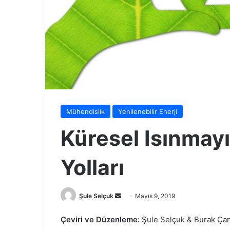
Mühendislik
Yenilenebilir Enerji
Küresel Isınmay
Yolları
Bir
Şule Selçuk
Mayıs 9, 2019
e-
Çeviri ve Düzenleme:
Şule Selçuk & Burak Ça
posta