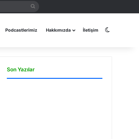
Arama
amız
yap
...
Dış görünüm
Podcastlerimiz
Hakkımızda
İletişim
Son Yazılar