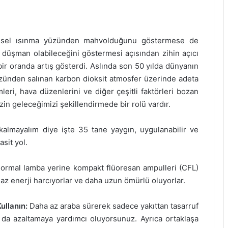
küresel ısınma yüzünden mahvolduğunu göstermese de
 düşman olabileceğini göstermesi açısından zihin açıcı
bir oranda artış gösterdi. Aslında son 50 yılda dünyanın
 yüzünden salınan karbon dioksit atmosfer üzerinde adeta
leri, hava düzenlerini ve diğer çeşitli faktörleri bozan
izin geleceğimizi şekillendirmede bir rolü vardır.
lmayalım diye işte 35 tane yaygın, uygulanabilir ve
sit yol.
ormal lamba yerine kompakt flüoresan ampulleri (CFL)
az enerji harcıyorlar ve daha uzun ömürlü oluyorlar.
ullanın:
Daha az araba sürerek sadece yakıttan tasarruf
da azaltamaya yardımcı oluyorsunuz. Ayrıca ortaklaşa