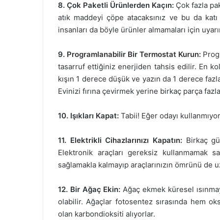
8. Çok Paketli Ürünlerden Kaçın:
Çok fazla pak
atık maddeyi çöpe atacaksınız ve bu da katı a
insanları da böyle ürünler almamaları için uyarı
9. Programlanabilir Bir Termostat Kurun:
Progr
tasarruf ettiğiniz enerjiden tahsis edilir. En k
kışın 1 derece düşük ve yazın da 1 derece fazl
Evinizi fırına çevirmek yerine birkaç parça fazla
10. Işıkları Kapat:
Tabii! Eğer odayı kullanmıyors
11. Elektrikli Cihazlarınızı Kapatın:
Birkaç gün
Elektronik araçları gereksiz kullanmamak sa
sağlamakla kalmayıp araçlarınızın ömrünü de uz
12. Bir Ağaç Ekin:
Ağaç ekmek küresel ısınmay
olabilir. Ağaçlar fotosentez sırasında hem o
olan karbondioksiti alıyorlar.