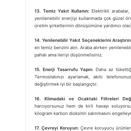
13. Temiz Yakıt Kullanın:
Elektrikli arabalar,
yenilenebilir enerjiyi kullanmada çok güzel ör
üretim şirketlerinin dönüşümüne yardımcı olaca
14. Yenilenebilir Yakıt Seçeneklerini Araştırın
en temiz benzini alın. Araba alırken yenilenebil
pahalı ama ileriyi düşünmelisiniz.
15. Enerji Tasarrufu Yapın:
Daha az tükettiği
Termostatınızı ayarlamak, akıllı telefonu
değiştirmek iyi bir başlangıçtır.
16. Klimadaki ve Ocaktaki Filtreleri Değiş
harcıyorsunuz hem de kirli havayı soluyorsun
kilogram karbon dioksitin salınmasını engelleye
17. Çevreyi Koruyun:
Çevre koruyucu ürünler