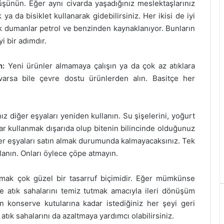
düşünün. Eğer aynı civarda yaşadığınız meslektaşlarınız
ya da bisiklet kullanarak gidebilirsiniz. Her ikisi de iyi
ük dumanlar petrol ve benzinden kaynaklanıyor. Bunların
yi bir adımdır.
n:
Yeni ürünler almamaya çalışın ya da çok az atıklara
 varsa bile çevre dostu ürünlerden alın. Basitçe her
nız diğer eşyaları yeniden kullanın. Su şişelerini, yoğurt
krar kullanmak dışarıda olup bitenin bilincinde olduğunuz
ğer eşyaları satın almak durumunda kalmayacaksınız. Tek
llanın. Onları öylece çöpe atmayın.
tmak çok güzel bir tasarruf biçimidir. Eğer mümkünse
de atık sahalarını temiz tutmak amacıyla ileri dönüşüm
 konserve kutularına kadar istediğiniz her şeyi geri
tık sahalarını da azaltmaya yardımcı olabilirsiniz.