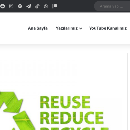
dIn
ouTube
Reddit
Instagram
Spotify
Telegram
TikTok
WhatsApp
Patreon
Bluesky
Mastodon
iOS Uygulamamız
Android Uygulam
Ana Sayfa
Yazılarımız
YouTube Kanalımız