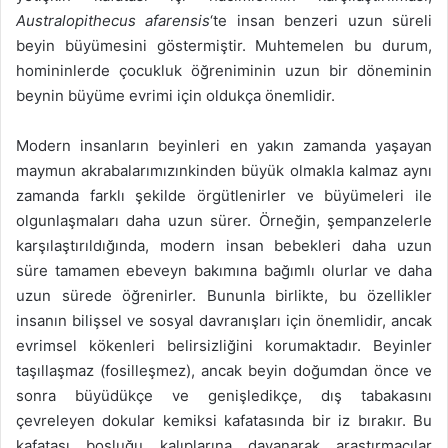
Australopithecus afarensis
‘te insan benzeri uzun süreli
beyin büyümesini göstermiştir. Muhtemelen bu durum,
homininlerde çocukluk öğreniminin uzun bir döneminin
beynin büyüme evrimi için oldukça önemlidir.
Modern insanların beyinleri en yakın zamanda yaşayan
maymun akrabalarımızınkinden büyük olmakla kalmaz aynı
zamanda farklı şekilde örgütlenirler ve büyümeleri ile
olgunlaşmaları daha uzun sürer. Örneğin, şempanzelerle
karşılaştırıldığında, modern insan bebekleri daha uzun
süre tamamen ebeveyn bakımına bağımlı olurlar ve daha
uzun sürede öğrenirler. Bununla birlikte, bu özellikler
insanın bilişsel ve sosyal davranışları için önemlidir, ancak
evrimsel kökenleri belirsizliğini korumaktadır. Beyinler
taşıllaşmaz (fosilleşmez), ancak beyin doğumdan önce ve
sonra büyüdükçe ve genişledikçe, dış tabakasını
çevreleyen dokular kemiksi kafatasında bir iz bırakır. Bu
kafatası boşluğu kalıplarına dayanarak araştırmacılar