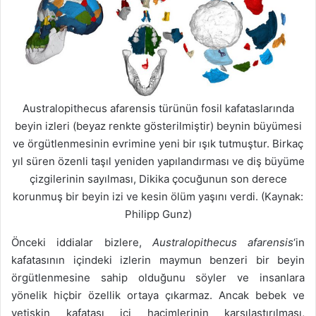
Australopithecus afarensis türünün fosil kafataslarında
beyin izleri (beyaz renkte gösterilmiştir) beynin büyümesi
ve örgütlenmesinin evrimine yeni bir ışık tutmuştur. Birkaç
yıl süren özenli taşıl yeniden yapılandırması ve diş büyüme
çizgilerinin sayılması, Dikika çocuğunun son derece
korunmuş bir beyin izi ve kesin ölüm yaşını verdi. (Kaynak:
Philipp Gunz)
Önceki iddialar bizlere,
Australopithecus afarensis
‘in
kafatasının içindeki izlerin maymun benzeri bir beyin
örgütlenmesine sahip olduğunu söyler ve insanlara
yönelik hiçbir özellik ortaya çıkarmaz. Ancak bebek ve
yetişkin kafatası içi hacimlerinin karşılaştırılması,