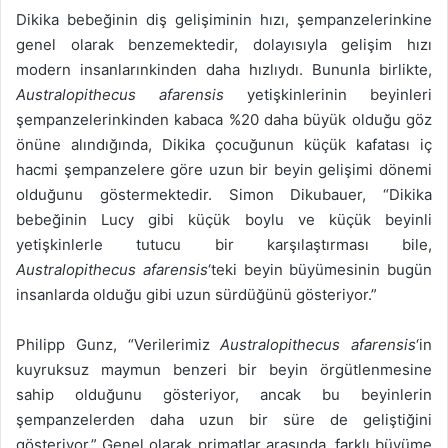
Dikika bebeğinin diş gelişiminin hızı, şempanzelerinkine
genel olarak benzemektedir, dolayısıyla gelişim hızı
modern insanlarınkinden daha hızlıydı. Bununla birlikte,
Australopithecus afarensis
yetişkinlerinin beyinleri
şempanzelerinkinden kabaca %20 daha büyük olduğu göz
önüne alındığında, Dikika çocuğunun küçük kafatası iç
hacmi şempanzelere göre uzun bir beyin gelişimi dönemi
olduğunu göstermektedir. Simon Dikubauer, “Dikika
bebeğinin Lucy gibi küçük boylu ve küçük beyinli
yetişkinlerle tutucu bir karşılaştırması bile,
Australopithecus afarensis
‘teki beyin büyümesinin bugün
insanlarda olduğu gibi uzun sürdüğünü gösteriyor.”
Philipp Gunz, “Verilerimiz
Australopithecus afarensis
‘in
kuyruksuz maymun benzeri bir beyin örgütlenmesine
sahip olduğunu gösteriyor, ancak bu beyinlerin
şempanzelerden daha uzun bir süre de geliştiğini
gösteriyor.” Genel olarak primatlar arasında, farklı büyüme