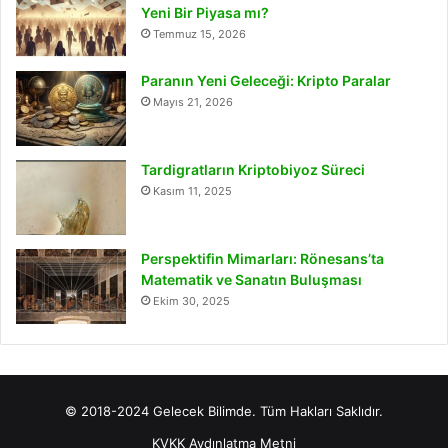
Yeni Bir Piyasa mı?
Temmuz 15, 2026
Paranın Yeni Geleceği: Kripto Paralar
Mayıs 21, 2026
Tardigratların Kriptobiyoz Süreci
Kasım 11, 2025
Perspektifin Mimarları: Rönesans’ta
Matematik ve Sanatın Buluşması
Ekim 30, 2025
© 2018-2024 Gelecek Bilimde. Tüm Hakları Saklıdır.
KVKK Aydınlatma Metni