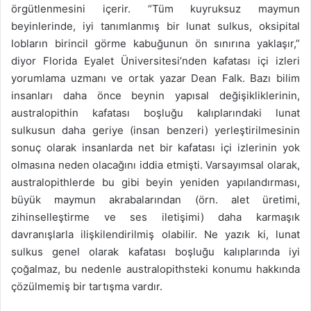
örgütlenmesini içerir. “Tüm kuyruksuz maymun
beyinlerinde, iyi tanımlanmış bir lunat sulkus, oksipital
lobların birincil görme kabuğunun ön sınırına yaklaşır,”
diyor Florida Eyalet Üniversitesi’nden kafatası içi izleri
yorumlama uzmanı ve ortak yazar Dean Falk. Bazı bilim
insanları daha önce beynin yapısal değişikliklerinin,
australopithin kafatası boşluğu kalıplarındaki lunat
sulkusun daha geriye (insan benzeri) yerleştirilmesinin
sonuç olarak insanlarda net bir kafatası içi izlerinin yok
olmasına neden olacağını iddia etmişti. Varsayımsal olarak,
australopithlerde bu gibi beyin yeniden yapılandırması,
büyük maymun akrabalarından (örn. alet üretimi,
zihinselleştirme ve ses iletişimi) daha karmaşık
davranışlarla ilişkilendirilmiş olabilir. Ne yazık ki, lunat
sulkus genel olarak kafatası boşluğu kalıplarında iyi
çoğalmaz, bu nedenle australopithsteki konumu hakkında
çözülmemiş bir tartışma vardır.