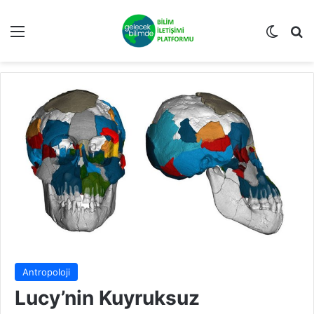
Menü
Dış gö
Ar
Antropoloji
Lucy’nin Kuyruksuz