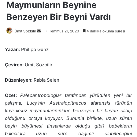
Maymunların Beynine
Benzeyen Bir Beyni Vardı
Bir
Ümit Sözbilir
Temmuz 21, 2020
4 dakika okuma süresi
e-
posta
Yazan:
Philipp Gunz
göndermek
Çeviren:
Ümit Sözbilir
Düzenleyen:
Rabia Selen
Özet:
Paleoantropologlar tarafından yürütülen yeni bir
çalışma, Lucy’nin Australopithecus afarensis türünün
kuyruksuz maymunlarınınkine benzeyen bir beyne sahip
olduğunu ortaya koyuyor. Bununla birlikte, uzun süren
beyin büyümesi (insanlarda olduğu gibi) bebeklerin
bakıcılara uzun süre bağımlı olabileceğini