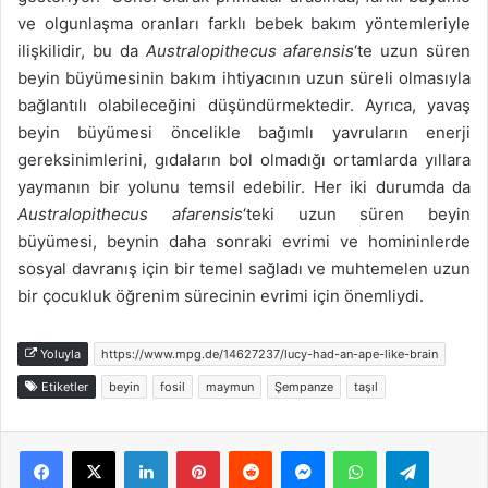
ve olgunlaşma oranları farklı bebek bakım yöntemleriyle
ilişkilidir, bu da
Australopithecus afarensis
‘te uzun süren
beyin büyümesinin bakım ihtiyacının uzun süreli olmasıyla
bağlantılı olabileceğini düşündürmektedir. Ayrıca, yavaş
beyin büyümesi öncelikle bağımlı yavruların enerji
gereksinimlerini, gıdaların bol olmadığı ortamlarda yıllara
yaymanın bir yolunu temsil edebilir. Her iki durumda da
Australopithecus afarensis
‘teki uzun süren beyin
büyümesi, beynin daha sonraki evrimi ve homininlerde
sosyal davranış için bir temel sağladı ve muhtemelen uzun
bir çocukluk öğrenim sürecinin evrimi için önemliydi.
Yoluyla
https://www.mpg.de/14627237/lucy-had-an-ape-like-brain
Etiketler
beyin
fosil
maymun
Şempanze
taşıl
Facebook
X
LinkedIn
Pinterest
Reddit
Messenger
WhatsApp
Telegra