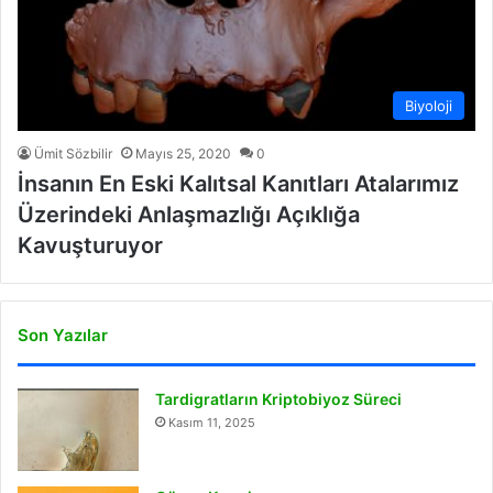
Biyoloji
Ümit Sözbilir
Mayıs 25, 2020
0
İnsanın En Eski Kalıtsal Kanıtları Atalarımız
Üzerindeki Anlaşmazlığı Açıklığa
Kavuşturuyor
Son Yazılar
Tardigratların Kriptobiyoz Süreci
Kasım 11, 2025