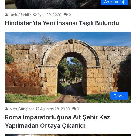
Antropoloji
Ümit Sözbilir
Eylül 29, 2020
0
Hindistan’da Yeni İnsansı Taşılı Bulundu
Çevre
Mert Günçiner
Ağustos 28, 2020
0
Roma İmparatorluğuna Ait Şehir Kazı
Yapılmadan Ortaya Çıkarıldı