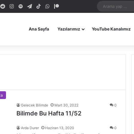
dIn
ouTube
Reddit
Instagram
Spotify
Telegram
TikTok
WhatsApp
Patreon
Bluesky
Mastodon
iOS Uygulamamız
Android Uygulam
Ana Sayfa
Yazılarımız
YouTube Kanalımız
ta
Gelecek Bilimde
Mart 30, 2022
0
Bilimde Bu Hafta 11/52
Arda Durer
Haziran 13, 2020
0