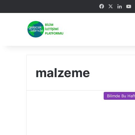
Facebook
X
Linke
Y
malzeme
Bilimde Bu Haf