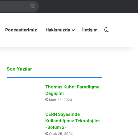
Arama
amız
yap
...
Dış görünüm
Podcastlerimiz
Hakkımızda
İletişim
Son Yazılar
Thomas Kuhn: Paradigma
Değişimi
Mart 28, 2024
CERN Sayesinde
Kullandığımız Teknolojiler
-Bölüm 2-
Ocak 25, 2024