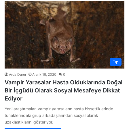
Tıp
Arda Durer
Aralık 19, 2020
0
Vampir Yarasalar Hasta Olduklarında Doğal
Bir İçgüdü Olarak Sosyal Mesafeye Dikkat
Ediyor
Yeni araştırmalar, vampir yarasaların hasta hissettiklerinde
tüneklerindeki grup arkadaşlarından sosyal olarak
uzaklaştıklarını gösteriyor.