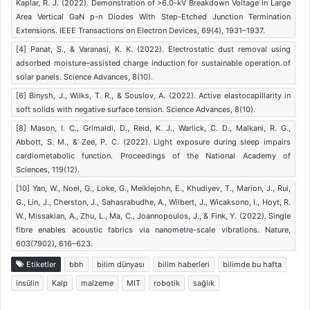
Kaplar, R. J. (2022). Demonstration of >6.0-kV Breakdown Voltage in Large
Area Vertical GaN p-n Diodes With Step-Etched Junction Termination
Extensions. IEEE Transactions on Electron Devices, 69(4), 1931–1937.
[4] Panat, S., & Varanasi, K. K. (2022). Electrostatic dust removal using
adsorbed moisture–assisted charge induction for sustainable operation of
solar panels. Science Advances, 8(10).
[6] Binysh, J., Wilks, T. R., & Souslov, A. (2022). Active elastocapillarity in
soft solids with negative surface tension. Science Advances, 8(10).
[8] Mason, I. C., Grimaldi, D., Reid, K. J., Warlick, C. D., Malkani, R. G.,
Abbott, S. M., & Zee, P. C. (2022). Light exposure during sleep impairs
cardiometabolic function. Proceedings of the National Academy of
Sciences, 119(12).
[10] Yan, W., Noel, G., Loke, G., Meiklejohn, E., Khudiyev, T., Marion, J., Rui,
G., Lin, J., Cherston, J., Sahasrabudhe, A., Wilbert, J., Wicaksono, I., Hoyt, R.
W., Missakian, A., Zhu, L., Ma, C., Joannopoulos, J., & Fink, Y. (2022). Single
fibre enables acoustic fabrics via nanometre-scale vibrations. Nature,
603(7902), 616–623.
Etiketler
bbh
bilim dünyası
bilim haberleri
bilimde bu hafta
insülin
Kalp
malzeme
MIT
robotik
sağlık