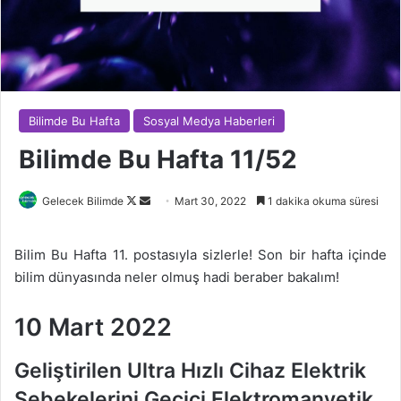
Bilimde Bu Hafta
Sosyal Medya Haberleri
Bilimde Bu Hafta 11/52
Follow
Bir
Gelecek Bilimde
Mart 30, 2022
1 dakika okuma süresi
on
e-
X
posta
Bilim Bu Hafta 11. postasıyla sizlerle! Son bir hafta içinde
göndermek
bilim dünyasında neler olmuş hadi beraber bakalım!
10 Mart 2022
Geliştirilen Ultra Hızlı Cihaz Elektrik
Şebekelerini Geçici Elektromanyetik