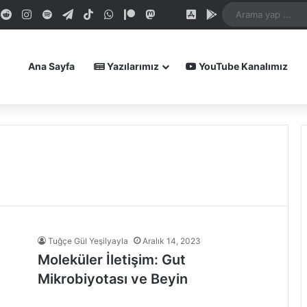
dIn
ouTube
Reddit
Instagram
Spotify
Telegram
TikTok
WhatsApp
Patreon
Mastodon
Bluesky
iOS Uygulamamız
Android Uygula
Ana Sayfa
Yazılarımız
YouTube Kanalımız
Tuğçe Gül Yeşilyayla
Aralık 14, 2023
Moleküler İletişim: Gut
Mikrobiyotası ve Beyin