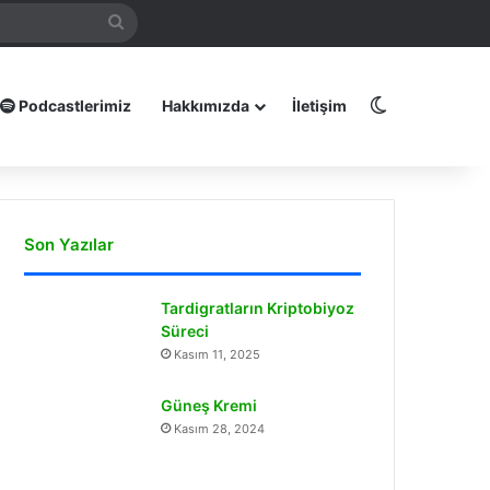
mamız
Arama
yap
...
Dış görünüm
Podcastlerimiz
Hakkımızda
İletişim
Son Yazılar
Tardigratların Kriptobiyoz
Süreci
Kasım 11, 2025
Güneş Kremi
Kasım 28, 2024