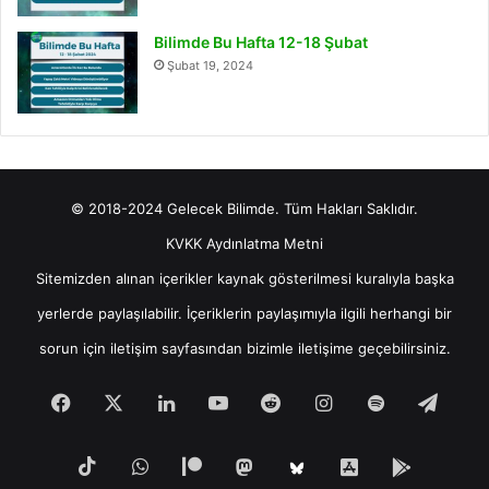
Bilimde Bu Hafta 12-18 Şubat
Şubat 19, 2024
© 2018-2024 Gelecek Bilimde. Tüm Hakları Saklıdır.
KVKK Aydınlatma Metni
Sitemizden alınan içerikler kaynak gösterilmesi kuralıyla başka
yerlerde paylaşılabilir. İçeriklerin paylaşımıyla ilgili herhangi bir
sorun için
iletişim
sayfasından bizimle iletişime geçebilirsiniz.
Facebook
X
LinkedIn
YouTube
Reddit
Instagram
Spotify
Tele
TikTok
WhatsApp
Patreon
Mastodon
iOS
Android
Bluesky