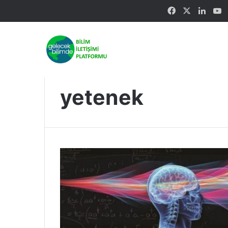
Facebook
X
Linke
Y
yetenek