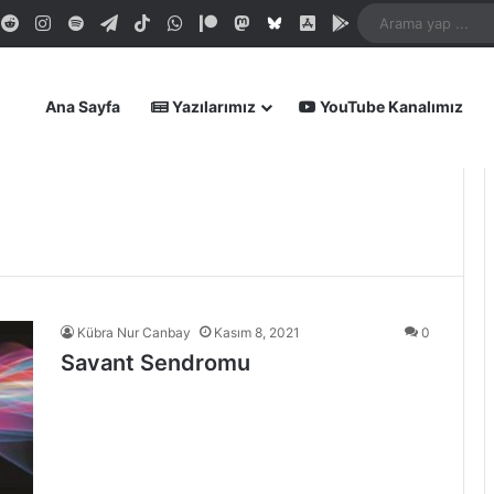
dIn
ouTube
Reddit
Instagram
Spotify
Telegram
TikTok
WhatsApp
Patreon
Mastodon
Bluesky
iOS Uygulamamız
Android Uygula
Ana Sayfa
Yazılarımız
YouTube Kanalımız
Kübra Nur Canbay
Kasım 8, 2021
0
Savant Sendromu