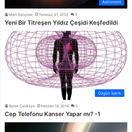
Astronomi
Mert Günçiner
Temmuz 31, 2020
0
Yeni Bir Titreşen Yıldız Çeşidi Keşfedildi
Özgün İçerik
Burak Çankaya
Haziran 19, 2019
0
Cep Telefonu Kanser Yapar mı? -1