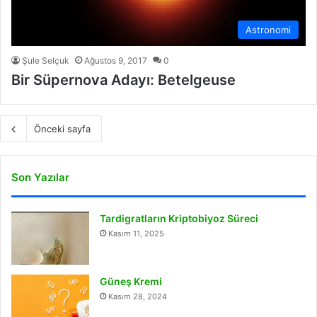
Astronomi
Şule Selçuk
Ağustos 9, 2017
0
Bir Süpernova Adayı: Betelgeuse
Önceki sayfa
Son Yazılar
Tardigratların Kriptobiyoz Süreci
Kasım 11, 2025
Güneş Kremi
Kasım 28, 2024