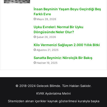
İnsan Beyninin Yaşam Boyu Geçirdiği Beş
Farklı Evre
Mayıs 28, 2026
Uyku Evreleri: Normal Bir Uyku
Döngüsünde Neler Olur?
Şubat 26, 2026
Kilo Vermenizi Sağlayan 2.000 Yıllık Bitki
Ağustos 21, 2025
Sanatta Beyniniz: Nörolojik Bir Bakış
Haziran 19, 2025
© 2018-2024 Gelecek Bilimde. Tüm Hakları Saklıdır.
KVKK Aydınlatma Metni
Sitemizden alınan içerikler kaynak gösterilmesi kuralıyla başka