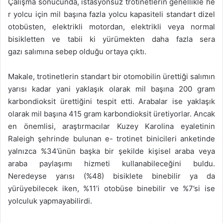
Çalışma sonucunda, istasyonsuz trotinetlerin genellikle he
r yolcu için mil başına fazla yolcu kapasiteli standart dizel
otobüsten, elektrikli motordan, elektrikli veya normal
bisikletten ve tabii ki yürümekten daha fazla sera
gazı salımına sebep olduğu ortaya çıktı.
Makale, trotinetlerin standart bir otomobilin ürettiği salımın
yarısı kadar yani yaklaşık olarak mil başına 200 gram
karbondioksit ürettiğini tespit etti. Arabalar ise yaklaşık
olarak mil başına 415 gram karbondioksit üretiyorlar. Ancak
en önemlisi, araştırmacılar Kuzey Karolina eyaletinin
Raleigh şehrinde bulunan e- trotinet binicileri anketinde
yalnızca %34’ünün başka bir şekilde kişisel araba veya
araba paylaşımı hizmeti kullanabileceğini buldu.
Neredeyse yarısı (%48) bisiklete binebilir ya da
yürüyebilecek iken, %11’i otobüse binebilir ve %7’si ise
yolculuk yapmayabilirdi.