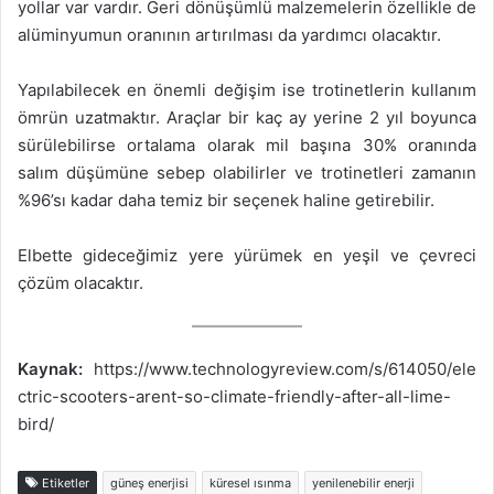
yollar var vardır. Geri dönüşümlü malzemelerin özellikle de
alüminyumun oranının artırılması da yardımcı olacaktır.
Yapılabilecek en önemli değişim ise trotinetlerin kullanım
ömrün uzatmaktır. Araçlar bir kaç ay yerine 2 yıl boyunca
sürülebilirse ortalama olarak mil başına 30% oranında
salım düşümüne sebep olabilirler ve trotinetleri zamanın
%96’sı kadar daha temiz bir seçenek haline getirebilir.
Elbette gideceğimiz yere yürümek en yeşil ve çevreci
çözüm olacaktır.
Kaynak:
https://www.technologyreview.com/s/614050/ele
ctric-scooters-arent-so-climate-friendly-after-all-lime-
bird/
Etiketler
güneş enerjisi
küresel ısınma
yenilenebilir enerji