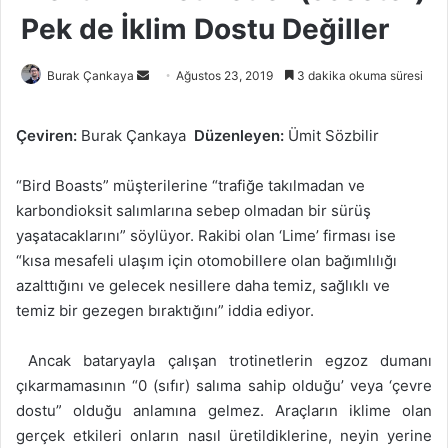
Pek de İklim Dostu Değiller
Bir
Burak Çankaya
Ağustos 23, 2019
3 dakika okuma süresi
e-
posta
Çeviren:
Burak Çankaya
Düzenleyen:
Ümit Sözbilir
göndermek
“Bird Boasts” müşterilerine “trafiğe takılmadan ve
karbondioksit salımlarına sebep olmadan bir sürüş
yaşatacaklarını” söylüyor. Rakibi olan ‘Lime’ firması ise
“kısa mesafeli ulaşım için otomobillere olan bağımlılığı
azalttığını ve gelecek nesillere daha temiz, sağlıklı ve
temiz bir gezegen bıraktığını” iddia ediyor.
Ancak bataryayla çalışan trotinetlerin egzoz dumanı
çıkarmamasının “0 (sıfır) salıma sahip olduğu’ veya ‘çevre
dostu” olduğu anlamına gelmez. Araçların iklime olan
gerçek etkileri onların nasıl üretildiklerine, neyin yerine