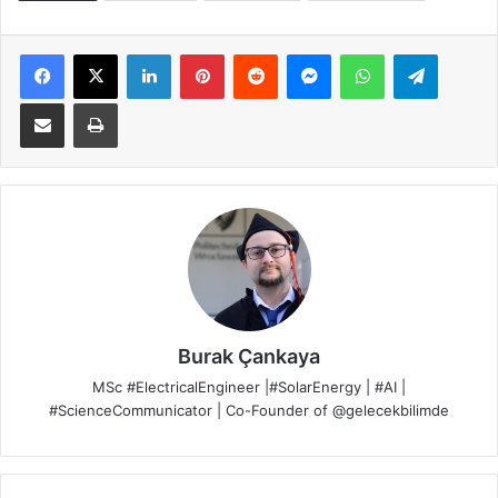
Facebook
X
LinkedIn
Pinterest
Reddit
Messenger
WhatsApp
Telegra
E-Posta ile paylaş
Yazdır
Burak Çankaya
MSc #ElectricalEngineer |#SolarEnergy | #AI |
#ScienceCommunicator | Co-Founder of @gelecekbilimde