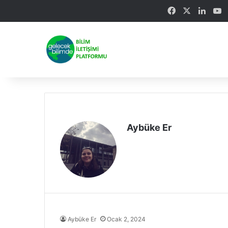
Facebook
X
Linke
Y
Aybüke Er
Aybüke Er
Ocak 2, 2024