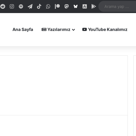
dIn
ouTube
Reddit
Instagram
Spotify
Telegram
TikTok
WhatsApp
Patreon
Mastodon
Bluesky
iOS Uygulamamız
Android Uygula
Ana Sayfa
Yazılarımız
YouTube Kanalımız