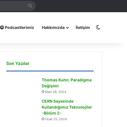
mamız
Arama
yap
...
Dış görünüm
Podcastlerimiz
Hakkımızda
İletişim
Son Yazılar
Thomas Kuhn: Paradigma
Değişimi
Mart 28, 2024
CERN Sayesinde
Kullandığımız Teknolojiler
-Bölüm 2-
Ocak 25, 2024