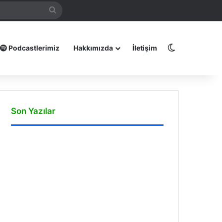
mamız
Arama
yap
...
Dış görünüm
Podcastlerimiz
Hakkımızda
İletişim
Son Yazılar