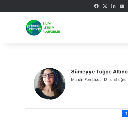
Facebook
X
Linke
Y
Sümeyye Tuğçe Altıno
Mardin Fen Lisesi 12. sınıf öğren
T