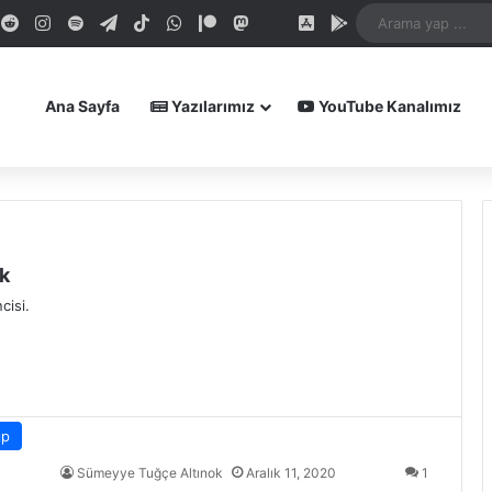
dIn
ouTube
Reddit
Instagram
Spotify
Telegram
TikTok
WhatsApp
Patreon
Mastodon
Bluesky
iOS Uygulamamız
Android Uygula
Ana Sayfa
Yazılarımız
YouTube Kanalımız
k
cisi.
ıp
Sümeyye Tuğçe Altınok
Aralık 11, 2020
1