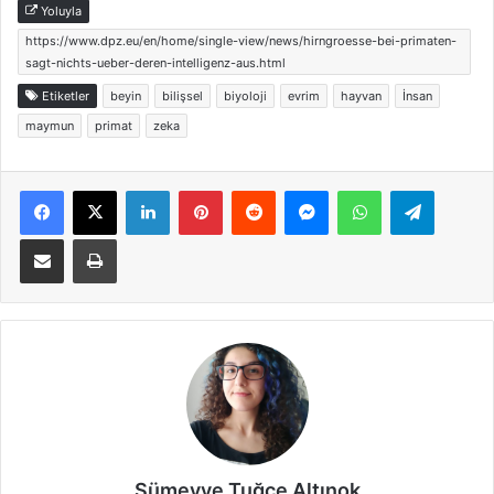
Yoluyla
https://www.dpz.eu/en/home/single-view/news/hirngroesse-bei-primaten-
sagt-nichts-ueber-deren-intelligenz-aus.html
Etiketler
beyin
bilişsel
biyoloji
evrim
hayvan
İnsan
maymun
primat
zeka
Facebook
X
LinkedIn
Pinterest
Reddit
Messenger
WhatsApp
Telegra
E-Posta ile paylaş
Yazdır
Sümeyye Tuğçe Altınok