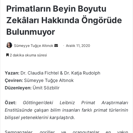
Primatların Beyin Boyutu
Zekâları Hakkında Öngörüde
Bulunmuyor
Bir
Sümeyye Tuğçe Altınok
Aralık 11, 2020
e-
2 dakika okuma süresi
posta
göndermek
Yazan:
Dr. Claudia Fichtel & Dr. Katja Rudolph
Çeviren:
Sümeyye Tuğçe Altınok
Düzenleyen:
Ümit Sözbilir
Özet:
Göttingen’deki Leibniz Primat Araştırmaları
Enstitüsünde çalışan bilim insanları farklı primat türlerinin
bilişsel yeteneklerini karşılaştırdı.
Şempanzeler, goriller ve orangutanlar en yakın