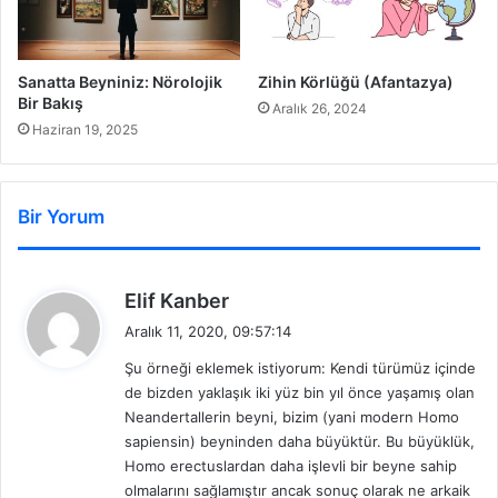
Sanatta Beyniniz: Nörolojik
Zihin Körlüğü (Afantazya)
Bir Bakış
Aralık 26, 2024
Haziran 19, 2025
Bir Yorum
d
Elif Kanber
e
Aralık 11, 2020, 09:57:14
d
Şu örneği eklemek istiyorum: Kendi türümüz içinde
i
de bizden yaklaşık iki yüz bin yıl önce yaşamış olan
k
Neandertallerin beyni, bizim (yani modern Homo
i
sapiensin) beyninden daha büyüktür. Bu büyüklük,
:
Homo erectuslardan daha işlevli bir beyne sahip
olmalarını sağlamıştır ancak sonuç olarak ne arkaik