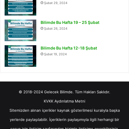
Şubat 29, 2024
Bilimde Bu Hafta 19 – 25 Şubat
Şubat 26, 2024
Bilimde Bu Hafta 12-18 Şubat
Şubat 19, 2024
© 2018-2024 Gelecek Bilimde. Tüm Hakları Saklıdır.
KVKK Aydınlatma Metni
Sitemizden alınan içerikler kaynak gösterilmesi kuralıyla başka
yerlerde paylaşılabilir. İçeriklerin paylaşımıyla ilgili herhangi bir
sorun için
iletişim
sayfasından bizimle iletişime geçebilirsiniz.