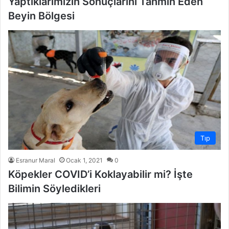
Yaptıklarımızın Sonuçlarını Tahmin Eden
Beyin Bölgesi
Tıp
Esranur Maral
Ocak 1, 2021
0
Köpekler COVID’i Koklayabilir mi? İşte
Bilimin Söyledikleri