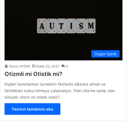
Özgün İçerik
Yavuz AYDIN
Aralık 22, 2021
0
Otizmli mi Otistik mi?
Kişileri tanımlarken öznelerin fikirlerini dikkate almalı ve
farklılıkları kabul etmeye çalışmalıyız. Peki otizme sahip olan
bireyler otizm mi otistik midir?
Yazının tamamını oku