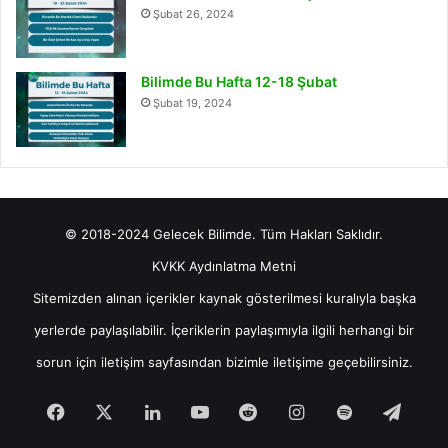
Şubat 26, 2024
Bilimde Bu Hafta 12-18 Şubat
Şubat 19, 2024
© 2018-2024 Gelecek Bilimde. Tüm Hakları Saklıdır.
KVKK Aydınlatma Metni
Sitemizden alınan içerikler kaynak gösterilmesi kuralıyla başka
yerlerde paylaşılabilir. İçeriklerin paylaşımıyla ilgili herhangi bir
sorun için
iletişim
sayfasından bizimle iletişime geçebilirsiniz.
Facebook
X
LinkedIn
YouTube
Reddit
Instagram
Spotify
Tele