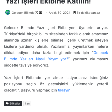
Yazı İşleri Ekibine Katılın!
Follow
Bir
Gelecek Bilimde
Aralık 30, 2024
Bir dakikadan az
on
e-
X
posta
Gelecek Bilimde Yazı İşleri Ekibi yeni üyelerini arıyor.
göndermek
Türkiye’deki birçok bilim sitesinden farklı olarak amacımız
alanında uzman kişilerle bilimsel içerik üretmek isteyen
kişilere yardımcı olmak. Yazılarımızı yayımlarken nelere
dikkat ediyor daha fazla bilgi edinmek için “
Gelecek
Bilimde Yazıları Nasıl Yayımlıyor?
” yazımızı okumanızı
şiddetle tavsiye ediyoruz.
Yazı İşleri Ekibinde yer almak istiyorsanız istediğiniz
pozisyonu seçip öz geçmişinizi yüklemeniz yeterli
olacaktır. Başvuru yapmak için
tıklayın
.
Etiketler
ilan