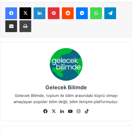
Facebook
X
LinkedIn
Pinterest
Reddit
Messenger
WhatsApp
Telegra
E-Posta ile paylaş
Yazdır
Gelecek Bilimde
Gelecek Bilimde, toplum ile bilim arasındaki köprü olmayı
amaçlayan popüler bilim değil, bilim iletişimi platformudur.
Facebook
X
LinkedIn
YouTube
Instagram
TikTok