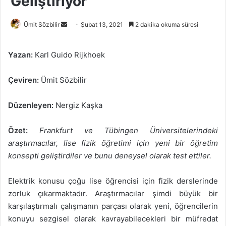
Geliştiriyor
Bir
Ümit Sözbilir
Şubat 13, 2021
2 dakika okuma süresi
e-
posta
Yazan:
Karl Guido Rijkhoek
göndermek
Çeviren:
Ümit Sözbilir
Düzenleyen:
Nergiz Kaşka
Özet:
Frankfurt ve Tübingen Üniversitelerindeki
araştırmacılar, lise fizik öğretimi için yeni bir öğretim
konsepti geliştirdiler ve bunu deneysel olarak test ettiler.
Elektrik konusu çoğu lise öğrencisi için fizik derslerinde
zorluk çıkarmaktadır. Araştırmacılar şimdi büyük bir
karşılaştırmalı çalışmanın parçası olarak yeni, öğrencilerin
konuyu sezgisel olarak kavrayabilecekleri bir müfredat