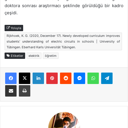
doktora sonrası araştırmacı şeklinde görüldüğü bir kadro
çeşidi.
Yoluyla
Rijkhoek, K. G. (2020, December 17). Newly developed curriculum improves
students’ understanding of electric circuits in schools | University of
Tübingen. Eberhard Karls Universität Tübingen.
Etiketler
elektrik
öğretim
Facebook
X
LinkedIn
Pinterest
Reddit
Messenger
WhatsApp
Telegra
E-Posta ile paylaş
Yazdır