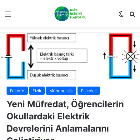
Menü
Dış gö
Ar
Felsefe
Fizik
Mühendislik
Psikoloji
Yeni Müfredat, Öğrencilerin
Okullardaki Elektrik
Devrelerini Anlamalarını