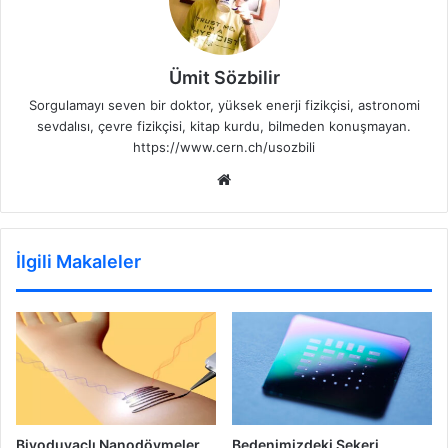
Ümit Sözbilir
Sorgulamayı seven bir doktor, yüksek enerji fizikçisi, astronomi
sevdalısı, çevre fizikçisi, kitap kurdu, bilmeden konuşmayan.
https://www.cern.ch/usozbili
Web
sitesi
İlgili Makaleler
Biyoduyaçlı Nanodövmeler
Bedenimizdeki Şekeri