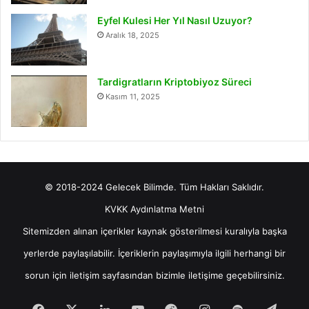
Eyfel Kulesi Her Yıl Nasıl Uzuyor?
Aralık 18, 2025
Tardigratların Kriptobiyoz Süreci
Kasım 11, 2025
© 2018-2024 Gelecek Bilimde. Tüm Hakları Saklıdır.
KVKK Aydınlatma Metni
Sitemizden alınan içerikler kaynak gösterilmesi kuralıyla başka
yerlerde paylaşılabilir. İçeriklerin paylaşımıyla ilgili herhangi bir
sorun için
iletişim
sayfasından bizimle iletişime geçebilirsiniz.
Facebook
X
LinkedIn
YouTube
Reddit
Instagram
Spotify
Tele