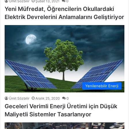
Ümit Sözbilir
Şubat 13, 2021
0
Yeni Müfredat, Öğrencilerin Okullardaki
Elektrik Devrelerini Anlamalarını Geliştiriyor
Yenilenebilir Enerji
Ümit Sözbilir
Aralık 25, 2020
0
Geceleri Verimli Enerji Üretimi için Düşük
Maliyetli Sistemler Tasarlanıyor