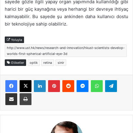
sayede gözle ilgili yapay organ yapımında kullanıldığı gibi
harici bir güç kaynağına veya herhangi bir devreye ihtiyaç
kalmayabilir. Bu sayede şu ankinden daha kullanıcı dostu
bir teknolojiye sahip olabiliriz.
Yoluyla
http://www.ust.hk/news/research-and-innovation/hkust-scientists-develop-
worlds-first-spherical-artificial-eye-3d
Etiketler
optik
retina
sinir
Facebook
X
LinkedIn
Pinterest
Reddit
Messenger
WhatsApp
Telegra
E-Posta ile paylaş
Yazdır