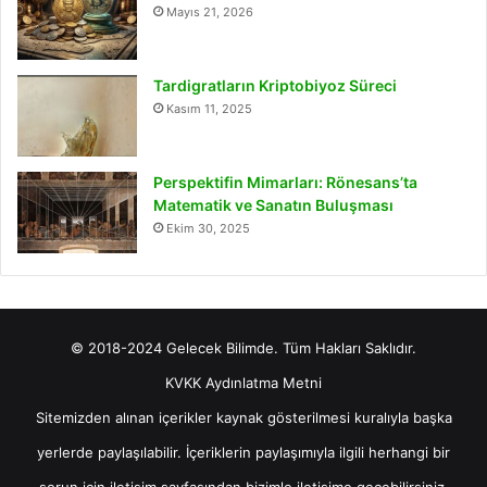
Mayıs 21, 2026
Tardigratların Kriptobiyoz Süreci
Kasım 11, 2025
Perspektifin Mimarları: Rönesans’ta
Matematik ve Sanatın Buluşması
Ekim 30, 2025
© 2018-2024 Gelecek Bilimde. Tüm Hakları Saklıdır.
KVKK Aydınlatma Metni
Sitemizden alınan içerikler kaynak gösterilmesi kuralıyla başka
yerlerde paylaşılabilir. İçeriklerin paylaşımıyla ilgili herhangi bir
sorun için
iletişim
sayfasından bizimle iletişime geçebilirsiniz.