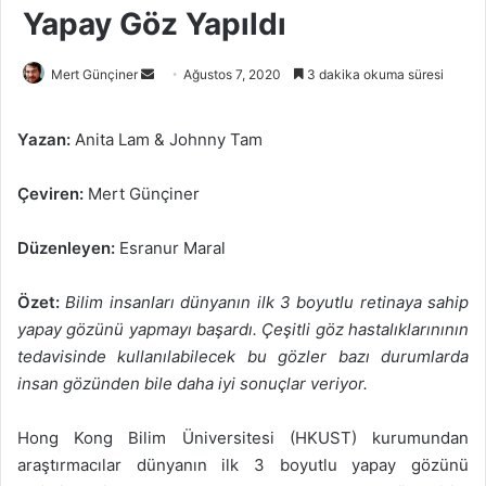
Yapay Göz Yapıldı
Bir
Mert Günçiner
Ağustos 7, 2020
3 dakika okuma süresi
e-
posta
Yazan:
Anita Lam & Johnny Tam
göndermek
Çeviren:
Mert Günçiner
Düzenleyen:
Esranur Maral
Özet:
Bilim insanları dünyanın ilk 3 boyutlu retinaya sahip
yapay gözünü yapmayı başardı. Çeşitli göz hastalıklarınının
tedavisinde kullanılabilecek bu gözler bazı durumlarda
insan gözünden bile daha iyi sonuçlar veriyor.
Hong Kong Bilim Üniversitesi (HKUST) kurumundan
araştırmacılar dünyanın ilk 3 boyutlu yapay gözünü