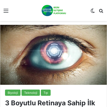
Menü
Dış gö
Ar
Biyoloji
Teknoloji
Tıp
3 Boyutlu Retinaya Sahip İlk