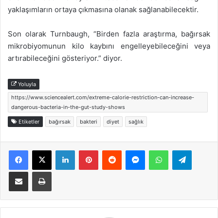
yaklaşımların ortaya çıkmasına olanak sağlanabilecektir.
Son olarak Turnbaugh, “Birden fazla araştırma, bağırsak
mikrobiyomunun kilo kaybını engelleyebileceğini veya
artırabileceğini gösteriyor.” diyor.
Yoluyla
https://www.sciencealert.com/extreme-calorie-restriction-can-increase-
dangerous-bacteria-in-the-gut-study-shows
Etiketler
bağırsak
bakteri
diyet
sağlık
Facebook
X
LinkedIn
Pinterest
Reddit
Messenger
WhatsApp
Telegra
E-Posta ile paylaş
Yazdır