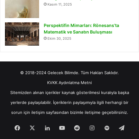
Kasım 11, 2025
Perspektifin Mimarları: Rönesans’ta
Matematik ve Sanatın Buluşması
Ekim 30, 2025
© 2018-2024 Gelecek Bilimde. Tüm Hakları Saklıdır.
KVKK Aydınlatma Metni
Sitemizden alınan içerikler kaynak gösterilmesi kuralıyla başka
yerlerde paylaşılabilir. İçeriklerin paylaşımıyla ilgili herhangi bir
sorun için
iletişim
sayfasından bizimle iletişime geçebilirsiniz.
Facebook
X
LinkedIn
YouTube
Reddit
Instagram
Spotify
Tele