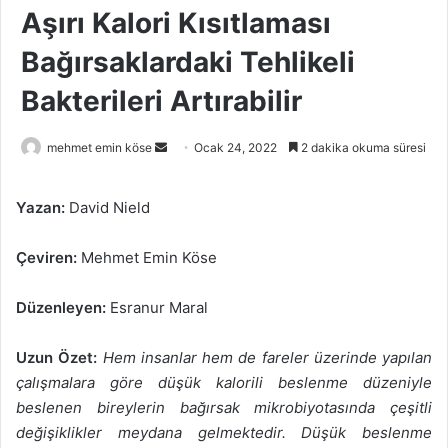
Aşırı Kalori Kısıtlaması
Bağırsaklardaki Tehlikeli
Bakterileri Artırabilir
Bir
mehmet emin köse
Ocak 24, 2022
2 dakika okuma süresi
e-
posta
Yazan:
David Nield
göndermek
Çeviren:
Mehmet Emin Köse
Düzenleyen:
Esranur Maral
Uzun Özet:
Hem insanlar hem de fareler üzerinde yapılan
çalışmalara göre düşük kalorili beslenme düzeniyle
beslenen bireylerin bağırsak mikrobiyotasında çeşitli
değişiklikler meydana gelmektedir. Düşük beslenme