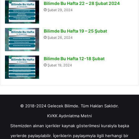
Bilimde Bu Hafta 22 – 28 Şubat 2024
Şubat 29, 2024
Bilimde Bu Hafta 19 – 25 Şubat
Şubat 26, 2024
Bilimde Bu Hafta 12-18 Şubat
Şubat 19, 2024
© 2018-2024 Gelecek Bilimde. Tüm Hakları Saklıdır.
KVKK Aydınlatma Metni
Sitemizden alınan içerikler kaynak gösterilmesi kuralıyla başka
yerlerde paylaşılabilir. İçeriklerin paylaşımıyla ilgili herhangi bir