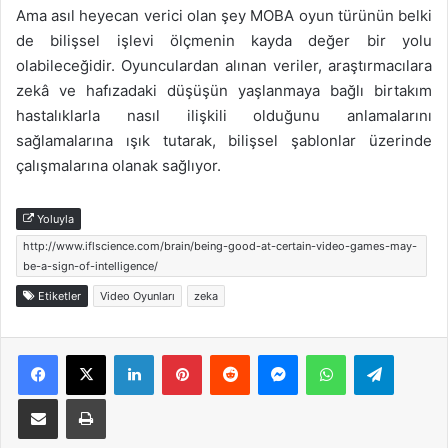
Ama asıl heyecan verici olan şey MOBA oyun türünün belki
de bilişsel işlevi ölçmenin kayda değer bir yolu
olabileceğidir. Oyunculardan alınan veriler, araştırmacılara
zekâ ve hafızadaki düşüşün yaşlanmaya bağlı birtakım
hastalıklarla nasıl ilişkili olduğunu anlamalarını
sağlamalarına ışık tutarak, bilişsel şablonlar üzerinde
çalışmalarına olanak sağlıyor.
Yoluyla
http://www.iflscience.com/brain/being-good-at-certain-video-games-may-
be-a-sign-of-intelligence/
Etiketler
Video Oyunları
zeka
Facebook
X
LinkedIn
Pinterest
Reddit
Messenger
WhatsApp
Telegra
E-Posta ile paylaş
Yazdır