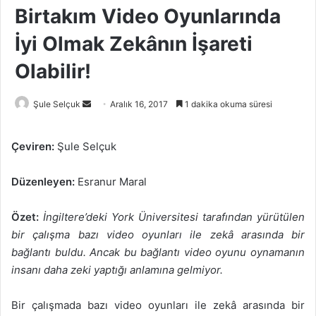
Birtakım Video Oyunlarında
İyi Olmak Zekânın İşareti
Olabilir!
Bir
Şule Selçuk
Aralık 16, 2017
1 dakika okuma süresi
e-
posta
Çeviren:
Şule Selçuk
göndermek
Düzenleyen:
Esranur Maral
Özet:
İngiltere’deki York Üniversitesi tarafından yürütülen
bir çalışma bazı video oyunları ile zekâ arasında bir
bağlantı buldu. Ancak bu bağlantı video oyunu oynamanın
insanı daha zeki yaptığı anlamına gelmiyor.
Bir çalışmada bazı video oyunları ile zekâ arasında bir