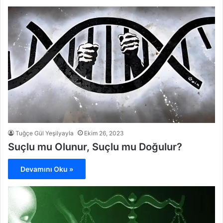
Tuğçe Gül Yeşilyayla
Ekim 26, 2023
Suçlu mu Olunur, Suçlu mu Doğulur?
Devamını Oku »