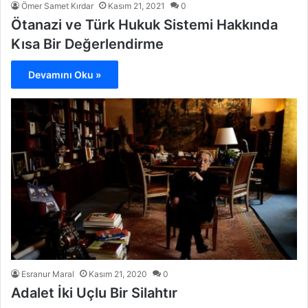
Ömer Samet Kırdar
Kasım 21, 2021
0
Ötanazi ve Türk Hukuk Sistemi Hakkında
Kısa Bir Değerlendirme
Devamını Oku »
Esranur Maral
Kasım 21, 2020
0
Adalet İki Uçlu Bir Silahtır