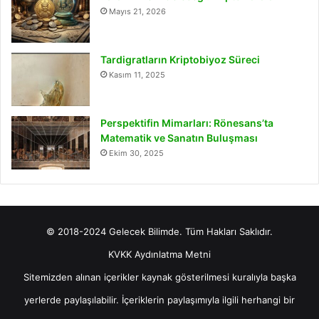
Mayıs 21, 2026
Tardigratların Kriptobiyoz Süreci
Kasım 11, 2025
Perspektifin Mimarları: Rönesans’ta
Matematik ve Sanatın Buluşması
Ekim 30, 2025
© 2018-2024 Gelecek Bilimde. Tüm Hakları Saklıdır.
KVKK Aydınlatma Metni
Sitemizden alınan içerikler kaynak gösterilmesi kuralıyla başka
yerlerde paylaşılabilir. İçeriklerin paylaşımıyla ilgili herhangi bir