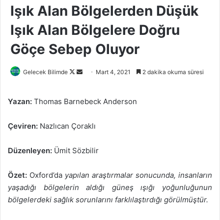
Işık Alan Bölgelerden Düşük
Işık Alan Bölgelere Doğru
Göçe Sebep Oluyor
Follow
Bir
Gelecek Bilimde
Mart 4, 2021
2 dakika okuma süresi
on
e-
X
posta
Yazan:
Thomas Barnebeck Anderson
göndermek
Çeviren:
Nazlıcan Çoraklı
Düzenleyen:
Ümit Sözbilir
Özet:
Oxford’da
yapılan araştırmalar sonucunda, insanların
yaşadığı bölgelerin aldığı güneş ışığı yoğunluğunun
bölgelerdeki sağlık sorunlarını farklılaştırdığı görülmüştür.