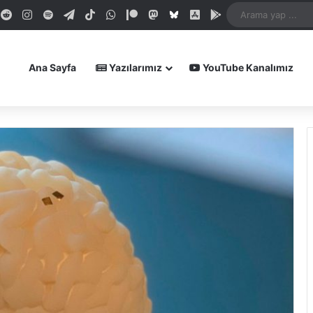
dIn
ouTube
Reddit
Instagram
Spotify
Telegram
TikTok
WhatsApp
Patreon
Mastodon
Bluesky
iOS Uygulamamız
Android Uygula
Ana Sayfa
Yazılarımız
YouTube Kanalımız