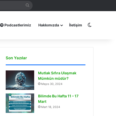
mamız
Arama
yap
...
Dış görünüm
Podcastlerimiz
Hakkımızda
İletişim
Son Yazılar
Mutlak Sıfıra Ulaşmak
Mümkün müdür?
Mayıs 30, 2024
Bilimde Bu Hafta 11 – 17
Mart
Mart 18, 2024