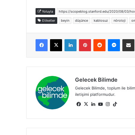
Yoluyla
https://scopeblog.stanford.edu/2020/08/03/how
Etiketler
beyin
düşünce
kablosuz
nöroloji
om
Facebook
X
LinkedIn
Pinterest
Reddit
Messen
E
Gelecek Bilimde
Gelecek Bilimde, toplum ile bili
iletişimi platformudur.
Facebook
X
LinkedIn
YouTube
Instagram
TikTok