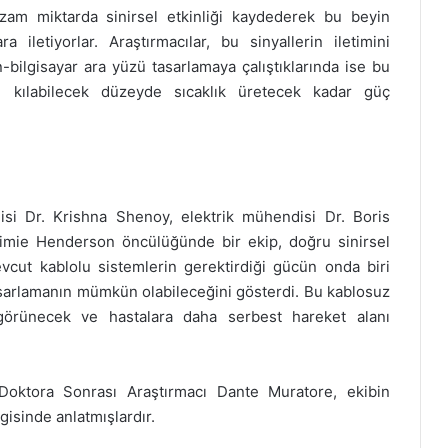
am miktarda sinirsel etkinliği kaydederek bu beyin
ara iletiyorlar. Araştırmacılar, bu sinyallerin iletimini
-bilgisayar ara yüzü tasarlamaya çalıştıklarında ise bu
li kılabilecek düzeyde sıcaklık üretecek kadar güç
disi Dr. Krishna Shenoy, elektrik mühendisi Dr. Boris
imie Henderson öncülüğünde bir ekip, doğru sinirsel
evcut kablolu sistemlerin gerektirdiği gücün onda biri
asarlamanın mümkün olabileceğini gösterdi. Bu kablosuz
görünecek ve hastalara daha serbest hareket alanı
oktora Sonrası Araştırmacı Dante Muratore, ekibin
gisinde anlatmışlardır.