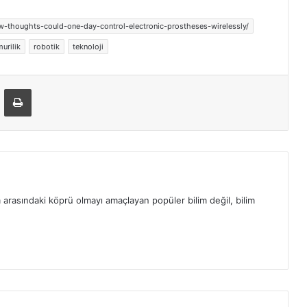
-thoughts-could-one-day-control-electronic-prostheses-wirelessly/
urilik
robotik
teknoloji
ger
-Posta ile paylaş
Yazdır
m arasındaki köprü olmayı amaçlayan popüler bilim değil, bilim