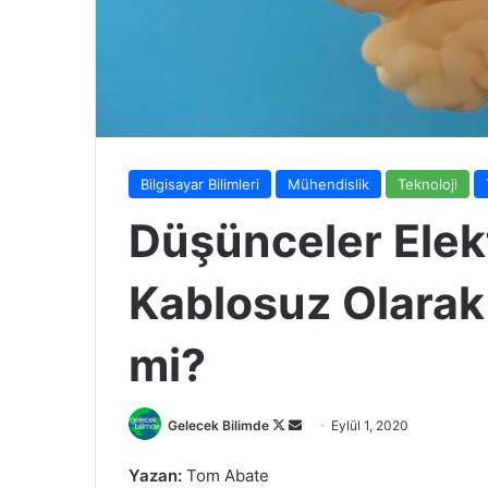
Bilgisayar Bilimleri
Mühendislik
Teknoloji
Düşünceler Elekt
Kablosuz Olarak 
mi?
Follow
Bir
Gelecek Bilimde
Eylül 1, 2020
on
e-
Yazan:
Tom Abate
X
posta