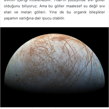
olduğunu biliyoruz. Ama bu göller maalesef su değil sıvı
etan ve metan gölleri. Yine de bu organik bileşikler
yaşamın varlığına dair ipucu olabilir.