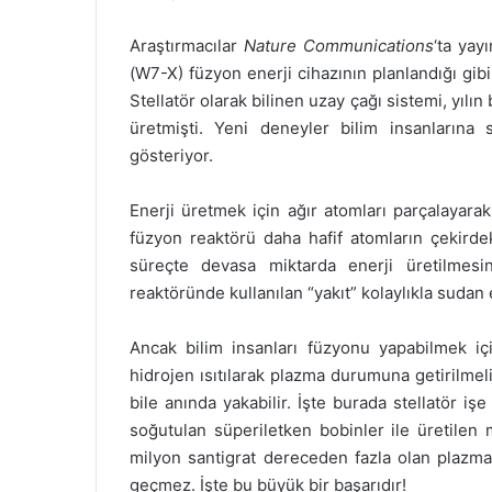
Araştırmacılar
Nature Communications
‘ta yay
(W7-X) füzyon enerji cihazının planlandığı gibi
Stellatör olarak bilinen uzay çağı sistemi, yılın 
üretmişti. Yeni deneyler bilim insanlarına
gösteriyor.
Enerji üretmek için ağır atomları parçalayara
füzyon reaktörü daha hafif atomların çekirdek
süreçte devasa miktarda enerji üretilmesi
reaktöründe kullanılan “yakıt” kolaylıkla sudan 
Ancak bilim insanları füzyonu yapabilmek iç
hidrojen ısıtılarak plazma durumuna getirilme
bile anında yakabilir. İşte burada stellatör i
soğutulan süperiletken bobinler ile üretilen 
milyon santigrat dereceden fazla olan plazma
geçmez. İşte bu büyük bir başarıdır!