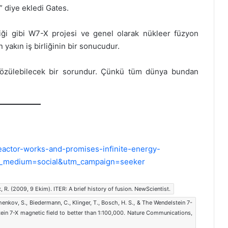
.” diye ekledi Gates.
iği gibi W7-X projesi ve genel olarak nükleer füzyon
 yakın iş birliğinin bir sonucudur.
a çözülebilecek bir sorundur. Çünkü tüm dünya bundan
reactor-works-and-promises-infinite-energy-
_medium=social&utm_campaign=seeker
x, R. (2009, 9 Ekim). ITER: A brief history of fusion. NewScientist.
henkov, S., Biedermann, C., Klinger, T., Bosch, H. S., & The Wendelstein 7-
ein 7-X magnetic field to better than 1:100,000. Nature Communications,