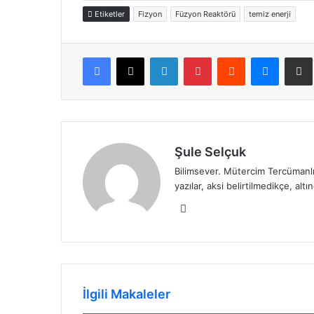
Etiketler
Fizyon
Füzyon Reaktörü
temiz enerji
Facebook
X
LinkedIn
Pinterest
Reddit
Messen
E
Şule Selçuk
Bilimsever. Mütercim Tercümanlı
yazılar, aksi belirtilmedikçe, altı
LinkedIn
İlgili Makaleler