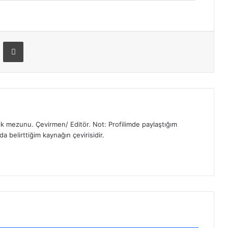
ger
-Posta ile paylaş
Yazdır
k mezunu. Çevirmen/ Editör. Not: Profilimde paylaştığım
nda belirttiğim kaynağın çevirisidir.