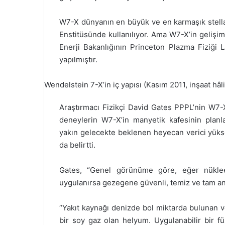
W7-X dünyanın en büyük ve en karmaşık stella
Enstitüsünde kullanılıyor. Ama W7-X’in gelişi
Enerji Bakanlığının Princeton Plazma Fiziği La
yapılmıştır.
Wendelstein 7-X’in iç yapısı (Kasım 2011, inşaat hâl
Araştırmacı Fizikçi David Gates PPPL’nin W7-X
deneylerin W7-X’in manyetik kafesinin planla
yakın gelecekte beklenen heyecan verici yüks
da belirtti.
Gates, “Genel görünüme göre, eğer nükleer
uygulanırsa gezegene güvenli, temiz ve tam anl
“Yakıt kaynağı denizde bol miktarda bulunan v
bir soy gaz olan helyum. Uygulanabilir bir f