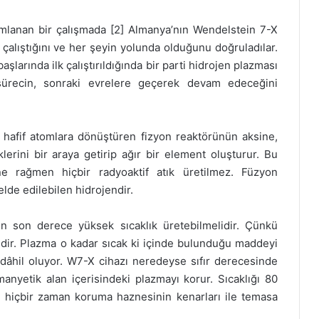
ımlanan bir çalışmada [2] Almanya’nın Wendelstein 7-X
 çalıştığını ve her şeyin yolunda olduğunu doğruladılar.
başlarında ilk çalıştırıldığında bir parti hidrojen plazması
 sürecin, sonraki evrelere geçerek devam edeceğini
k hafif atomlara dönüştüren fizyon reaktörünün aksine,
lerini bir araya getirip ağır bir element oluşturur. Bu
ne rağmen hiçbir radyoaktif atık üretilmez. Füzyon
elde edilebilen hidrojendir.
in son derece yüksek sıcaklık üretebilmelidir. Çünkü
lidir. Plazma o kadar sıcak ki içinde bulunduğu maddeyi
şe dâhil oluyor. W7-X cihazı neredeyse sıfır derecesinde
manyetik alan içerisindeki plazmayı korur. Sıcaklığı 80
 hiçbir zaman koruma haznesinin kenarları ile temasa