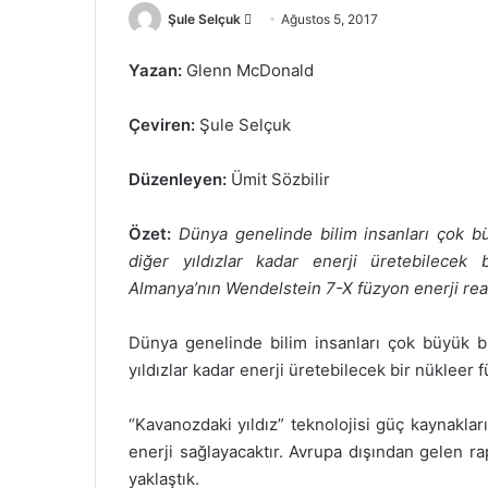
Bir
Şule Selçuk
Ağustos 5, 2017
e-
Yazan:
Glenn McDonald
posta
göndermek
Çeviren:
Şule Selçuk
Düzenleyen:
Ümit Sözbilir
Özet:
Dünya genelinde bilim insanları çok b
diğer yıldızlar kadar enerji üretebilecek 
Almanya’nın Wendelstein 7-X füzyon enerji reakt
Dünya genelinde bilim insanları çok büyük b
yıldızlar kadar enerji üretebilecek bir nükleer 
“Kavanozdaki yıldız” teknolojisi güç kaynakla
enerji sağlayacaktır. Avrupa dışından gelen 
yaklaştık.