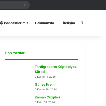
mamız
Arama
yap
...
Dış görünümü
Podcastlerimiz
Hakkımızda
İletişim
Son Yazılar
Tardigratların Kriptobiyoz
Süreci
Kasım 11, 2025
Güneş Kremi
Kasım 28, 2024
Zaman Çizgileri
Ekim 31, 2024