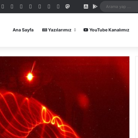
dIn
ouTube
Reddit
Instagram
Spotify
Telegram
TikTok
WhatsApp
Patreon
Mastodon
Bluesky
iOS Uygulamamız
Android Uygula
Ana Sayfa
Yazılarımız
YouTube Kanalımız