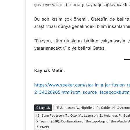
çevreye yararlı bir enerji kaynağı sağlayacaktır
Bu son kısım çok önemli. Gates’in de belirtt
araştırması dünya genelindeki bilim insanlarının
“Füzyon, tüm ulusların birlikte çalışmasıyl
yararlanacaktır.” diye belirtti Gates.
Kaynak Metin:
https://www.seeker.com/star-in-a-jar-fusion-
2134228965.html?utm_source=facebook&utm
Kaynak
[1] Jamieson, V., Highfield, R., Calder, N., & Arnou
[2] Sunn Pedersen, T., Otte, M., Lazerson, S., Helander, P., Boz
X Team. (2016). Confirmation of the topology of the Wendelst
7, 13493.