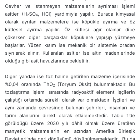
Cevher ve istenmeyen malzemelerin ayrılması işlemi
asitler (H
SO
, HCl) yardımıyla yapılır. Burada kimyasal
2
4
olarak ayrılan malzemelere ise köpükle ayırma ve öz
kütlesel ayırma yapılır. Öz kütlesi ağır olanlar dibe
çökerken diğer parçacıklar köpüklere yapışıp yüzmeye
başlarlar. Yüzen kısım ise mekanik bir sistemle oradan
sıyrılarak alınır. Kullanılan asitler ise altın madenlerinde
olduğu gibi asit havuzlarında bekletilir.
Diğer yandan ise toz haline getirilen malzeme içerisinde
%0,04 oranında ThO
(Toryum Oksit) bulunmaktadır. Bu
2
tozlaştırma işlemi sırasında radyoaktif element işçilerin
çalıştığı ortamda sürekli olarak var olmaktadır. İşçileri ve
aynı zamanda çevresinde bulunan şehirleri, insanları ve
tarım alanlarını direkt olarak etkilemektedir. Tablo 1’de
görüldüğü üzere 2030 yılı dâhil olmak üzere üretilen
manyetik malzemelerin en azından Amerika Birleşik
Devletleri’nde geri dönüşümü düşünülmemektedir. Bu da