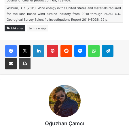
Journal of cleaner production, 69, 153-164.
Wilburn, D.R. (2011). Wind energy in the United States and materials required
for the land-based wind turbine industry from 2010 through 2030: U.S.
Geological Survey Scientific Investigations Report 2011–5036, 22 p.
Etiketler
temiz enerji
Facebook
X
LinkedIn
Pinterest
Reddit
Messenger
WhatsApp
Telegra
E-Posta ile paylaş
Yazdır
Oğuzhan Çamcı