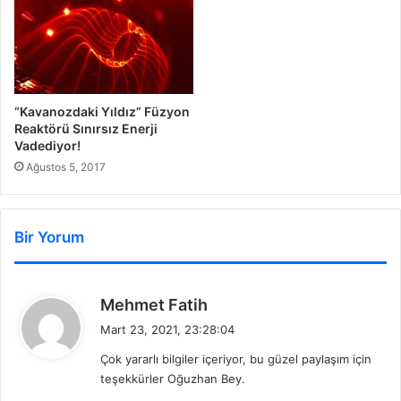
“Kavanozdaki Yıldız” Füzyon
Reaktörü Sınırsız Enerji
Vadediyor!
Ağustos 5, 2017
Bir Yorum
d
Mehmet Fatih
e
Mart 23, 2021, 23:28:04
d
Çok yararlı bilgiler içeriyor, bu güzel paylaşım için
i
teşekkürler Oğuzhan Bey.
k