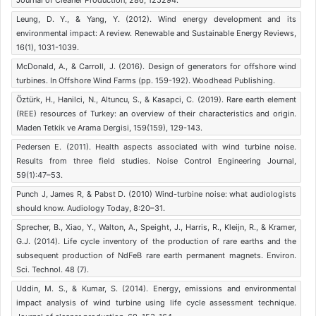
Journal of Cleaner Production, 286, 125294.
Leung, D. Y., & Yang, Y. (2012). Wind energy development and its
environmental impact: A review. Renewable and Sustainable Energy Reviews,
16(1), 1031-1039.
McDonald, A., & Carroll, J. (2016). Design of generators for offshore wind
turbines. In Offshore Wind Farms (pp. 159-192). Woodhead Publishing.
Öztürk, H., Hanilci, N., Altuncu, S., & Kasapci, C. (2019). Rare earth element
(REE) resources of Turkey: an overview of their characteristics and origin.
Maden Tetkik ve Arama Dergisi, 159(159), 129-143.
Pedersen E. (2011). Health aspects associated with wind turbine noise.
Results from three field studies. Noise Control Engineering Journal,
59(1):47–53.
Punch J, James R, & Pabst D. (2010) Wind-turbine noise: what audiologists
should know. Audiology Today, 8:20–31.
Sprecher, B., Xiao, Y., Walton, A., Speight, J., Harris, R., Kleijn, R., & Kramer,
G.J. (2014). Life cycle inventory of the production of rare earths and the
subsequent production of NdFeB rare earth permanent magnets. Environ.
Sci. Technol. 48 (7).
Uddin, M. S., & Kumar, S. (2014). Energy, emissions and environmental
impact analysis of wind turbine using life cycle assessment technique.