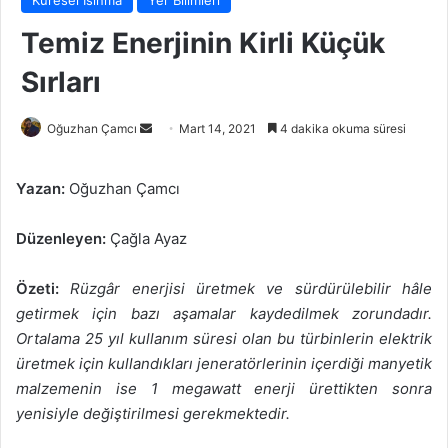
Temiz Enerjinin Kirli Küçük
Sırları
Bir
Oğuzhan Çamcı
Mart 14, 2021
4 dakika okuma süresi
e-
posta
Yazan:
Oğuzhan Çamcı
göndermek
Düzenleyen:
Çağla Ayaz
Özeti:
Rüzgâr enerjisi üretmek ve sürdürülebilir hâle
getirmek için bazı aşamalar kaydedilmek zorundadır.
Ortalama 25 yıl kullanım süresi olan bu türbinlerin elektrik
üretmek için kullandıkları jeneratörlerinin içerdiği manyetik
malzemenin ise 1 megawatt enerji ürettikten sonra
yenisiyle değiştirilmesi gerekmektedir.