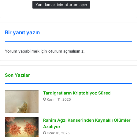
i
Yanıtlamak için oturum açın
:
Bir yanıt yazın
Yorum yapabilmek için
oturum açmalısınız
.
Son Yazılar
Tardigratların Kriptobiyoz Süreci
Kasım 11, 2025
Rahim Ağzı Kanserinden Kaynaklı Ölümler
Azalıyor
Ocak 16, 2025