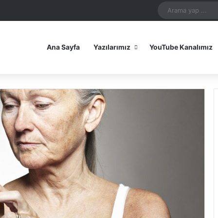
In
uTube
Reddit
Instagram
Spotify
Telegram
TikTok
WhatsApp
Patreon
Bluesky
Mastodon
iOS Uygulamamız
Android Uygulam
Ana Sayfa
Yazılarımız
YouTube Kanalımız