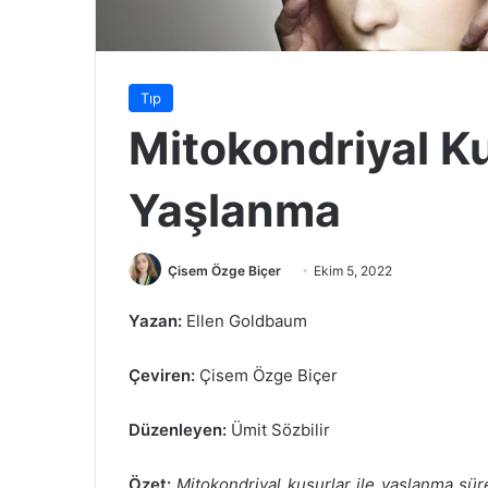
Tıp
Mitokondriyal K
Yaşlanma
Bir
Çisem Özge Biçer
Ekim 5, 2022
e-
Yazan:
Ellen Goldbaum
posta
göndermek
Çeviren:
Çisem Özge Biçer
Düzenleyen:
Ümit Sözbilir
Özet:
Mitokondriyal kusurlar ile yaşlanma süre