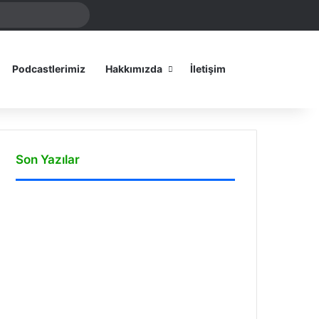
Arama
amız
yap
...
Dış görünümü
Podcastlerimiz
Hakkımızda
İletişim
Son Yazılar