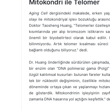
Mitokondri ile Telomer
Aging Cell
dergisindeki makalede, erken yaşl
olayı ile mitokondriyal işlev bozukluğu arasın
Doktor Taosheng Huang, “Telomerler özelleşmiş
kısımlarında yer alıp kromozom istikrarını sa
önemli bir biyobelirteci olarak kabul edilir
bilinmiyordu. Artık telomer kısalması süreci
bağlantı olduğunu biliyoruz.” dedi.
Dr. Huang önderliğinde sürdürülen çalışmada,
bir enzim olan “DNA polimeraz gama (Polg)” 
özgül kalıtımsal kusurları bulunan fareler kul
tek bir nükleotit değişiminin, özellikle mitoko
döneminde ortaya çıkan ve yaşlanmayı hızlandı
de gösterdik. Mitokondrinin işleyişinin zayı
zamanla DNA hasarına yol açtığını keşfettik.” d