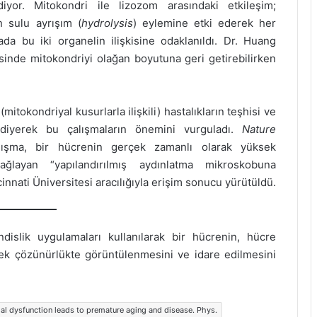
diyor. Mitokondri ile lizozom arasındaki etkileşim;
n sulu ayrışım (
hydrolysis
) eylemine etki ederek her
ada bu iki organelin ilişkisine odaklanıldı. Dr. Huang
sinde mitokondriyi olağan boyutuna geri getirebilirken
itokondriyal kusurlarla ilişkili) hastalıkların teşhisi ve
” diyerek bu çalışmaların önemini vurguladı.
Nature
ışma, bir hücrenin gerçek zamanlı olarak yüksek
ğlayan “yapılandırılmış aydınlatma mikroskobuna
cinnati Üniversitesi aracılığıyla erişim sonucu yürütüldü.
ndislik uygulamaları kullanılarak bir hücrenin, hücre
ek çözünürlükte görüntülenmesini ve idare edilmesini
l dysfunction leads to premature aging and disease. Phys.