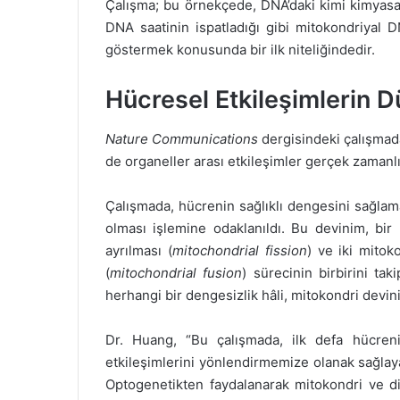
Çalışma; bu örnekçede, DNA’daki kimi kimyasal 
DNA saatinin ispatladığı gibi mitokondriyal D
göstermek konusunda bir ilk niteliğindedir.
Hücresel Etkileşimlerin 
Nature Communications
dergisindeki çalışmada
de organeller arası etkileşimler gerçek zamanl
Çalışmada, hücrenin sağlıklı dengesini sağlam
olması işlemine odaklanıldı. Bu devinim, bir
ayrılması (
mitochondrial fission
) ve iki mito
(
mitochondrial fusion
) sürecinin birbirini tak
herhangi bir dengesizlik hâli, mitokondri devin
Dr. Huang, “Bu çalışmada, ilk defa hücrenin
etkileşimlerini yönlendirmemize olanak sağlaya
Optogenetikten faydalanarak mitokondri ve di