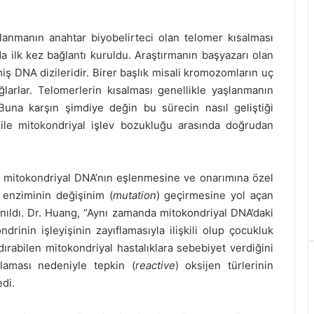
anmanın anahtar biyobelirteci olan telomer kısalması
da ilk kez bağlantı kuruldu. Araştırmanın başyazarı olan
 DNA dizileridir. Birer başlık misali kromozomların uç
ğlarlar. Telomerlerin kısalması genellikle yaşlanmanın
. Buna karşın şimdiye değin bu sürecin nasıl geliştiği
 ile mitokondriyal işlev bozukluğu arasında doğrudan
 mitokondriyal DNA’nın eşlenmesine ve onarımına özel
enziminin değişinim (
mutation
) geçirmesine yol açan
lanıldı. Dr. Huang, “Aynı zamanda mitokondriyal DNA’daki
ndrinin işleyişinin zayıflamasıyla ilişkili olup çocukluk
rabilen mitokondriyal hastalıklara sebebiyet verdiğini
flaması nedeniyle tepkin (
reactive
) oksijen türlerinin
edi.