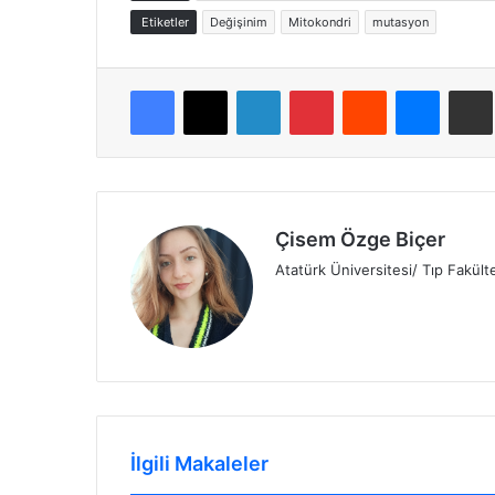
Etiketler
Değişinim
Mitokondri
mutasyon
Facebook
X
LinkedIn
Pinterest
Reddit
Messen
E
Çisem Özge Biçer
Atatürk Üniversitesi/ Tıp Fakült
İlgili Makaleler