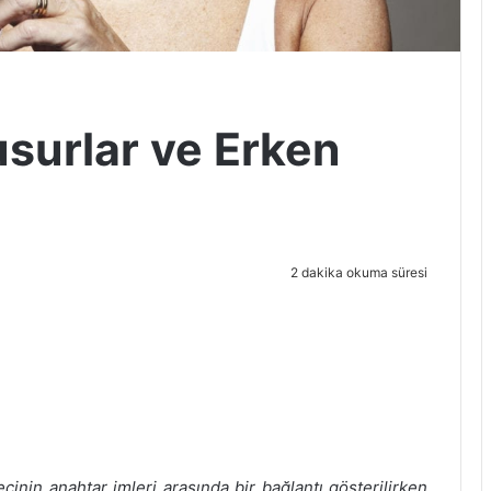
usurlar ve Erken
2 dakika okuma süresi
cinin anahtar imleri arasında bir bağlantı gösterilirken