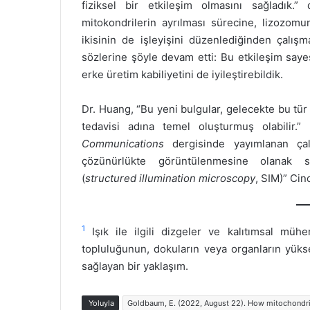
fiziksel bir etkileşim olmasını sağladık.” 
mitokondrilerin ayrılması sürecine, lizozomu
ikisinin de işleyişini düzenlediğinden çalışm
sözlerine şöyle devam etti: Bu etkileşim saye
erke üretim kabiliyetini de iyileştirebildik.
Dr. Huang, “Bu yeni bulgular, gelecekte bu tür (m
tedavisi adına temel oluşturmuş olabilir.
Communications
dergisinde yayımlanan çal
çözünürlükte görüntülenmesine olanak sa
(
structured illumination microscopy
, SIM)” Cin
1
Işık ile ilgili dizgeler ve kalıtımsal mühe
topluluğunun, dokuların veya organların yüks
sağlayan bir yaklaşım.
Yoluyla
Goldbaum, E. (2022, August 22). How mitochondria