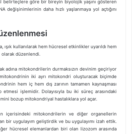
belirteçlere göre bir bireyin biyolojik yaşını gösteren
NA değişinimlerinin daha hızlı yaşlanmaya yol açtığını
Düzenlenmesi
, ışık kullanılarak hem hücresel etkinlikler uyarıldı hem
ı olarak düzenlendi.
ak adına mitokondrilerin durmaksızın devinim geçiriyor
 mitokondrinin iki ayrı mitokondri oluşturacak biçimde
kondrinin hem iç hem dış zarının tamamen kaynaşması
ip etmesi işlemidir. Dolayısıyla bu iki süreç arasındaki
imini bozup mitokondriyal hastalıklara yol açar.
 içerisindeki mitokondrilerin ve diğer organellerin
n bir uygulayım geliştirdik ve bu uygulayımı izah ettik.
ğer hücresel elemanlardan biri olan lizozom arasında