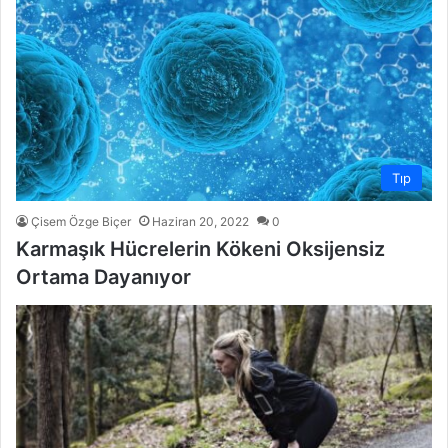
Tıp
Çisem Özge Biçer
Haziran 20, 2022
0
Karmaşık Hücrelerin Kökeni Oksijensiz
Ortama Dayanıyor