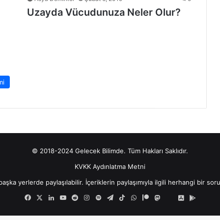
Uzayda Vücudunuza Neler Olur?
mi
© 2018-2024 Gelecek Bilimde. Tüm Hakları Saklıdır.
KVKK Aydınlatma Metni
şka yerlerde paylaşılabilir. İçeriklerin paylaşımıyla ilgili herhangi bir sor
Facebook
X
LinkedIn
YouTube
Reddit
Instagram
Spotify
Telegram
TikTok
WhatsApp
Patreon
Mastodon
Bluesky
iOS
Android
Uygulamam
Uygula