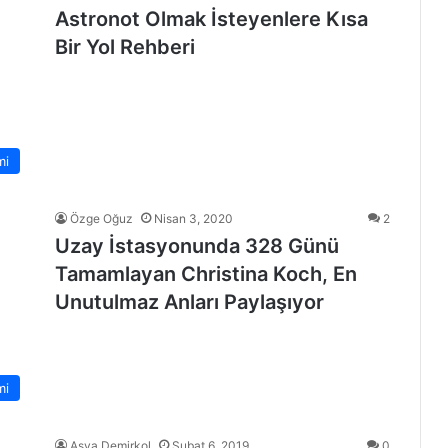
Astronot Olmak İsteyenlere Kısa
Bir Yol Rehberi
mi
Özge Oğuz
Nisan 3, 2020
2
Uzay İstasyonunda 328 Günü
Tamamlayan Christina Koch, En
Unutulmaz Anları Paylaşıyor
mi
Asya Demirkol
Şubat 6, 2019
0