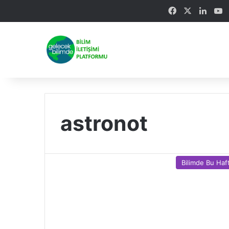
Facebook
X
Linke
Y
astronot
Bilimde Bu Haf