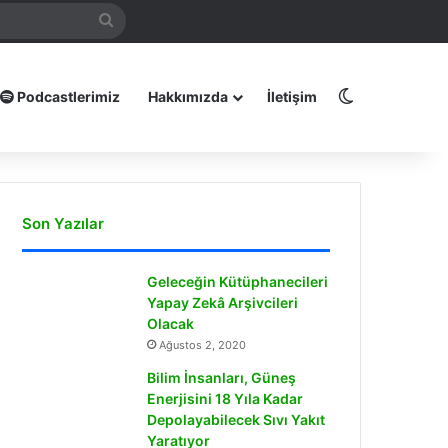
mamız
Arama
yap
...
Dış görünüm
Podcastlerimiz
Hakkımızda
İletişim
Son Yazılar
Geleceğin Kütüphanecileri
Yapay Zekâ Arşivcileri
Olacak
Ağustos 2, 2020
Bilim İnsanları, Güneş
Enerjisini 18 Yıla Kadar
Depolayabilecek Sıvı Yakıt
Yaratıyor