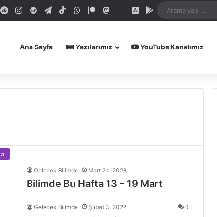
dIn
ouTube
Reddit
Instagram
Spotify
Telegram
TikTok
WhatsApp
Patreon
Mastodon
Bluesky
iOS Uygulamamız
Android Uygula
Ana Sayfa
Yazılarımız
YouTube Kanalımız
ta
Gelecek Bilimde
Mart 24, 2023
Bilimde Bu Hafta 13 – 19 Mart
Gelecek Bilimde
Şubat 3, 2022
0