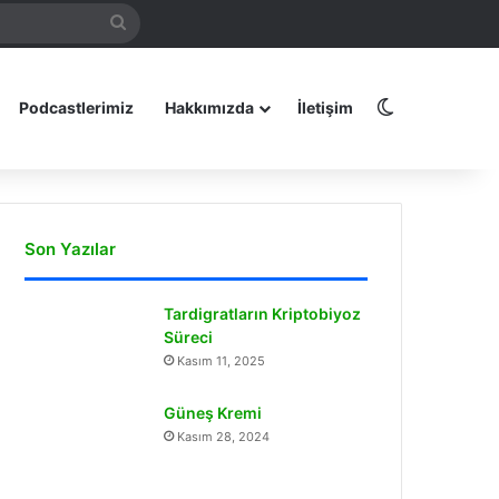
Arama
amız
yap
...
Dış görünüm
Podcastlerimiz
Hakkımızda
İletişim
Son Yazılar
Tardigratların Kriptobiyoz
Süreci
Kasım 11, 2025
Güneş Kremi
Kasım 28, 2024