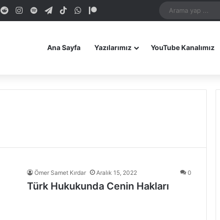
dIn
ouTube
Reddit
Instagram
Spotify
Telegram
TikTok
WhatsApp
Patreon
Bluesky
Mastodon
iOS Uygulamamız
Android Uygulam
Ana Sayfa
Yazılarımız
YouTube Kanalımız
Ömer Samet Kırdar
Aralık 15, 2022
0
Türk Hukukunda Cenin Hakları