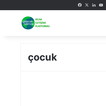
Facebook
X
Linke
Y
çocuk