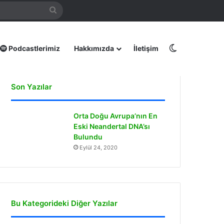
mamız
Arama
yap
...
Dış görünüm
Podcastlerimiz
Hakkımızda
İletişim
Son Yazılar
Orta Doğu Avrupa’nın En
Eski Neandertal DNA’sı
Bulundu
Eylül 24, 2020
Bu Kategorideki Diğer Yazılar