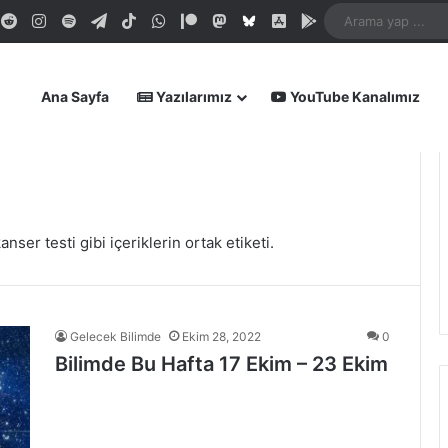
dIn
ouTube
Reddit
Instagram
Spotify
Telegram
TikTok
WhatsApp
Patreon
Mastodon
Bluesky
iOS Uygulamamız
Android Uygula
Ana Sayfa
Yazılarımız
YouTube Kanalımız
anser testi gibi içeriklerin ortak etiketi.
Gelecek Bilimde
Ekim 28, 2022
0
Bilimde Bu Hafta 17 Ekim – 23 Ekim