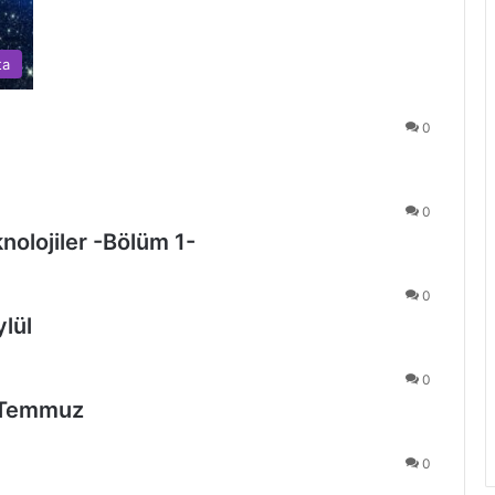
ta
0
l
0
olojiler -Bölüm 1-
0
lül
0
1 Temmuz
0