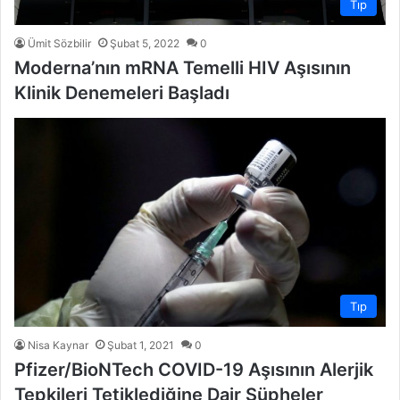
Tıp
Ümit Sözbilir
Şubat 5, 2022
0
Moderna’nın mRNA Temelli HIV Aşısının
Klinik Denemeleri Başladı
Tıp
Nisa Kaynar
Şubat 1, 2021
0
Pfizer/BioNTech COVID-19 Aşısının Alerjik
Tepkileri Tetiklediğine Dair Şüpheler