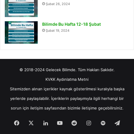
Şubat 26, 2024
Bilimde Bu Hafta 12-18 Şubat
Şubat 19, 2024
© 2018-2024 Gelecek Bilimde. Tüm Hakları Saklıdır.
KVKK Aydınlatma Metni
Sitemizden alınan içerikler kaynak gösterilmesi kuralıyla başka
yerlerde paylaşılabilir. İçeriklerin paylaşımıyla ilgili herhangi bir
sorun için
iletişim
sayfasından bizimle iletişime geçebilirsiniz.
Facebook
X
LinkedIn
YouTube
Reddit
Instagram
Spotify
Tele