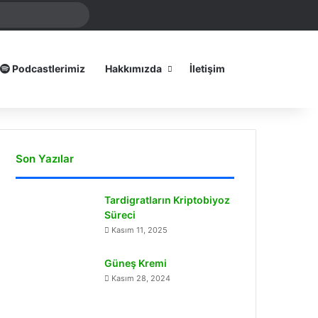
mamız
Arama
yap
...
Dış görünümü
Podcastlerimiz
Hakkımızda
İletişim
Son Yazılar
Tardigratların Kriptobiyoz
Süreci
Kasım 11, 2025
Güneş Kremi
Kasım 28, 2024