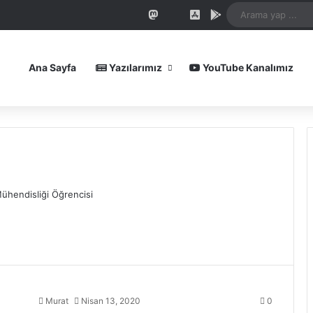
In
uTube
Reddit
Instagram
Spotify
Telegram
TikTok
WhatsApp
Patreon
Mastodon
Bluesky
iOS Uygulamamız
Android Uygula
Ana Sayfa
Yazılarımız
YouTube Kanalımız
ühendisliği Öğrencisi
Murat
Nisan 13, 2020
0