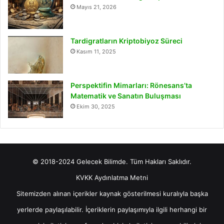
Mayıs 21, 2026
Tardigratların Kriptobiyoz Süreci
Kasım 11, 2025
Perspektifin Mimarları: Rönesans’ta
Matematik ve Sanatın Buluşması
Ekim 30, 2025
© 2018-2024 Gelecek Bilimde. Tüm Hakları Saklıdır.
KVKK Aydınlatma Metni
Sitemizden alınan içerikler kaynak gösterilmesi kuralıyla başka
yerlerde paylaşılabilir. İçeriklerin paylaşımıyla ilgili herhangi bir