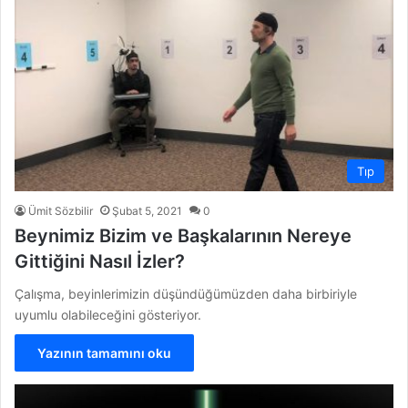
Tıp
Ümit Sözbilir
Şubat 5, 2021
0
Beynimiz Bizim ve Başkalarının Nereye
Gittiğini Nasıl İzler?
Çalışma, beyinlerimizin düşündüğümüzden daha birbiriyle
uyumlu olabileceğini gösteriyor.
Yazının tamamını oku