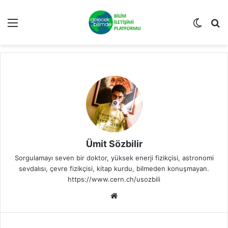
Menü
Dış gö
A
Ümit Sözbilir
Sorgulamayı seven bir doktor, yüksek enerji fizikçisi, astronomi
sevdalısı, çevre fizikçisi, kitap kurdu, bilmeden konuşmayan.
https://www.cern.ch/usozbili
We
b
sit