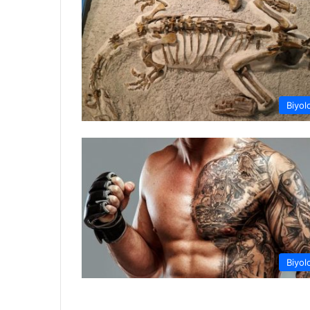
Biyolo
Biyolo