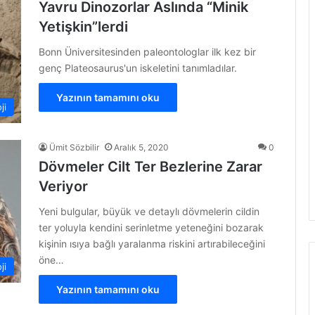
Yavru Dinozorlar Aslında “Minik
Yetişkin”lerdi
Bonn Üniversitesinden paleontologlar ilk kez bir
genç Plateosaurus'un iskeletini tanımladılar.
Yazının tamamını oku
ji
Ümit Sözbilir
Aralık 5, 2020
0
Dövmeler Cilt Ter Bezlerine Zarar
Veriyor
Yeni bulgular, büyük ve detaylı dövmelerin cildin
ter yoluyla kendini serinletme yeteneğini bozarak
kişinin ısıya bağlı yaralanma riskini artırabileceğini
öne…
ji
Yazının tamamını oku