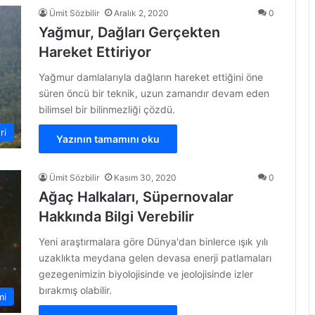
Ümit Sözbilir
Aralık 2, 2020
0
Yağmur, Dağları Gerçekten
Hareket Ettiriyor
Yağmur damlalarıyla dağların hareket ettiğini öne
süren öncü bir teknik, uzun zamandır devam eden
bilimsel bir bilinmezliği çözdü.
ri
Yazının tamamını oku
Ümit Sözbilir
Kasım 30, 2020
0
Ağaç Halkaları, Süpernovalar
Hakkında Bilgi Verebilir
Yeni araştırmalara göre Dünya'dan binlerce ışık yılı
uzaklıkta meydana gelen devasa enerji patlamaları
gezegenimizin biyolojisinde ve jeolojisinde izler
bırakmış olabilir.
mi