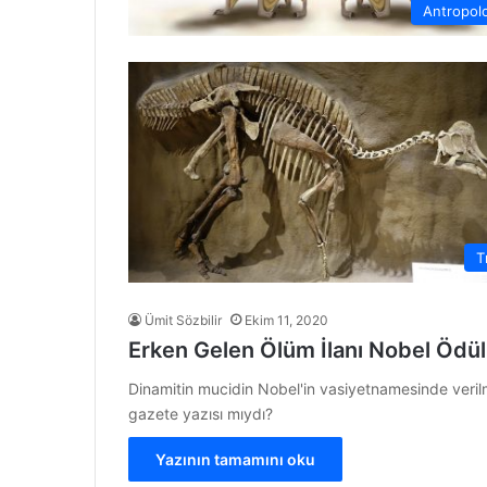
Antropolo
T
Ümit Sözbilir
Ekim 11, 2020
Erken Gelen Ölüm İlanı Nobel Ödül
Dinamitin mucidin Nobel'in vasiyetnamesinde verilm
gazete yazısı mıydı?
Yazının tamamını oku