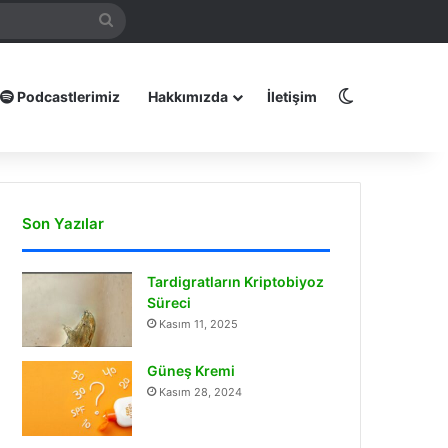
mamız
Arama
yap
...
Dış görünüm
Podcastlerimiz
Hakkımızda
İletişim
Son Yazılar
Tardigratların Kriptobiyoz
Süreci
Kasım 11, 2025
Güneş Kremi
Kasım 28, 2024