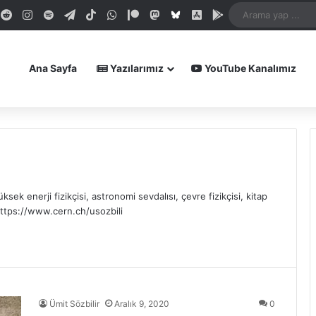
dIn
ouTube
Reddit
Instagram
Spotify
Telegram
TikTok
WhatsApp
Patreon
Mastodon
Bluesky
iOS Uygulamamız
Android Uygula
Ana Sayfa
Yazılarımız
YouTube Kanalımız
sek enerji fizikçisi, astronomi sevdalısı, çevre fizikçisi, kitap
ttps://www.cern.ch/usozbili
Ümit Sözbilir
Aralık 9, 2020
0