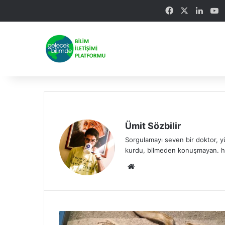
Facebook
X
Linke
Y
Ümit Sözbilir
Sorgulamayı seven bir doktor, yük
kurdu, bilmeden konuşmayan. h
We
b
sit
esi