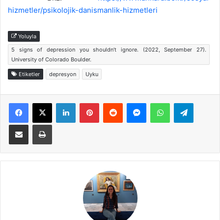
hizmetler/psikolojik-danismanlik-hizmetleri
Yoluyla
5 signs of depression you shouldn’t ignore. (2022, September 27).
University of Colorado Boulder.
Etiketler
depresyon
Uyku
Facebook
X
LinkedIn
Pinterest
Reddit
Messenger
WhatsApp
Telegra
E-Posta ile paylaş
Yazdır