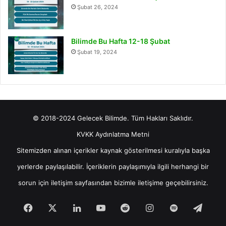
Şubat 26, 2024
Bilimde Bu Hafta 12-18 Şubat
Şubat 19, 2024
© 2018-2024 Gelecek Bilimde. Tüm Hakları Saklıdır.
KVKK Aydınlatma Metni
Sitemizden alınan içerikler kaynak gösterilmesi kuralıyla başka
yerlerde paylaşılabilir. İçeriklerin paylaşımıyla ilgili herhangi bir
sorun için
iletişim
sayfasından bizimle iletişime geçebilirsiniz.
Facebook
X
LinkedIn
YouTube
Reddit
Instagram
Spotify
Tele