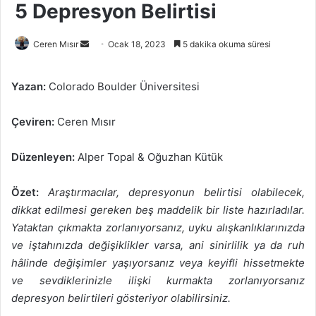
5 Depresyon Belirtisi
Bir
Ceren Mısır
Ocak 18, 2023
5 dakika okuma süresi
e-
posta
Yazan:
Colorado Boulder Üniversitesi
göndermek
Çeviren:
Ceren Mısır
Düzenleyen:
Alper Topal & Oğuzhan Kütük
Özet:
Araştırmacılar, depresyonun belirtisi olabilecek,
dikkat edilmesi gereken beş maddelik bir liste hazırladılar.
Yataktan çıkmakta zorlanıyorsanız, uyku alışkanlıklarınızda
ve iştahınızda değişiklikler varsa, ani sinirlilik ya da ruh
hâlinde değişimler yaşıyorsanız veya keyifli hissetmekte
ve sevdiklerinizle ilişki kurmakta zorlanıyorsanız
depresyon belirtileri gösteriyor olabilirsiniz.