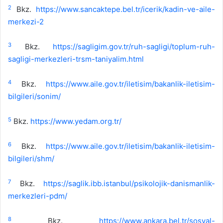
2
Bkz.
https://www.sancaktepe.bel.tr/icerik/kadin-ve-aile-
merkezi-2
3
Bkz.
https://sagligim.gov.tr/ruh-sagligi/toplum-ruh-
sagligi-merkezleri-trsm-taniyalim.html
4
Bkz.
https://www.aile.gov.tr/iletisim/bakanlik-iletisim-
bilgileri/sonim/
5
Bkz.
https://www.yedam.org.tr/
6
Bkz.
https://www.aile.gov.tr/iletisim/bakanlik-iletisim-
bilgileri/shm/
7
Bkz.
https://saglik.ibb.istanbul/psikolojik-danismanlik-
merkezleri-pdm/
8
Bkz.
https://www.ankara.bel.tr/sosyal-