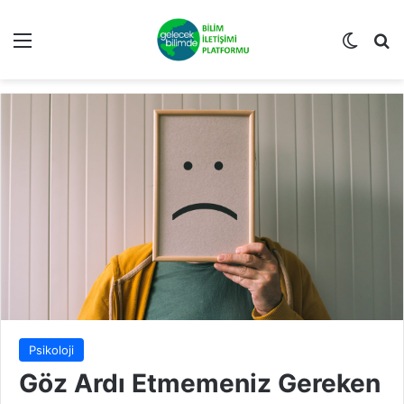
Menü
Dış gö
Ar
Psikoloji
Göz Ardı Etmemeniz Gereken