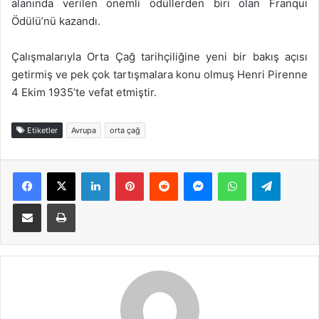
alanında verilen önemli ödüllerden biri olan Franqui
Ödülü’nü kazandı.
Çalışmalarıyla Orta Çağ tarihçiliğine yeni bir bakış açısı
getirmiş ve pek çok tartışmalara konu olmuş Henri Pirenne
4 Ekim 1935’te vefat etmiştir.
Etiketler
Avrupa
orta çağ
Facebook
X
LinkedIn
Pinterest
Reddit
Messenger
WhatsApp
Telegra
E-Posta ile paylaş
Yazdır