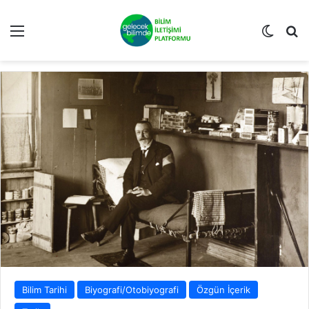
Menü
Dış gö
Ar
Bilim Tarihi
Biyografi/Otobiyografi
Özgün İçerik