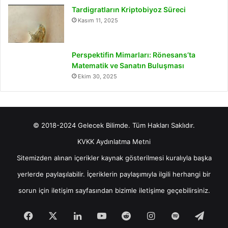
Tardigratların Kriptobiyoz Süreci
Kasım 11, 2025
Perspektifin Mimarları: Rönesans’ta
Matematik ve Sanatın Buluşması
Ekim 30, 2025
© 2018-2024 Gelecek Bilimde. Tüm Hakları Saklıdır.
KVKK Aydınlatma Metni
Sitemizden alınan içerikler kaynak gösterilmesi kuralıyla başka
yerlerde paylaşılabilir. İçeriklerin paylaşımıyla ilgili herhangi bir
sorun için
iletişim
sayfasından bizimle iletişime geçebilirsiniz.
Facebook
X
LinkedIn
YouTube
Reddit
Instagram
Spotify
Tele