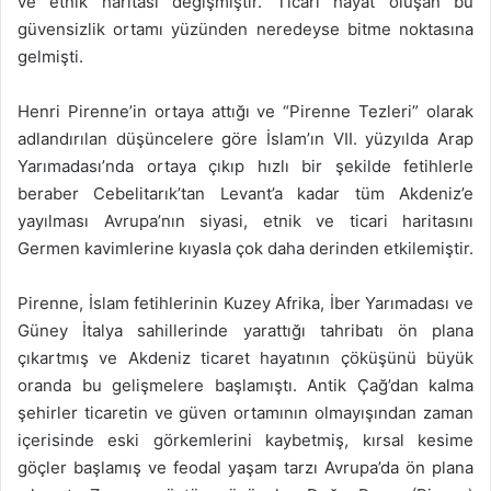
ve etnik haritası değişmiştir. Ticari hayat oluşan bu
güvensizlik ortamı yüzünden neredeyse bitme noktasına
gelmişti.
Henri Pirenne’in ortaya attığı ve “Pirenne Tezleri” olarak
adlandırılan düşüncelere göre İslam’ın VII. yüzyılda Arap
Yarımadası’nda ortaya çıkıp hızlı bir şekilde fetihlerle
beraber Cebelitarık’tan Levant’a kadar tüm Akdeniz’e
yayılması Avrupa’nın siyasi, etnik ve ticari haritasını
Germen kavimlerine kıyasla çok daha derinden etkilemiştir.
Pirenne, İslam fetihlerinin Kuzey Afrika, İber Yarımadası ve
Güney İtalya sahillerinde yarattığı tahribatı ön plana
çıkartmış ve Akdeniz ticaret hayatının çöküşünü büyük
oranda bu gelişmelere başlamıştı. Antik Çağ’dan kalma
şehirler ticaretin ve güven ortamının olmayışından zaman
içerisinde eski görkemlerini kaybetmiş, kırsal kesime
göçler başlamış ve feodal yaşam tarzı Avrupa’da ön plana