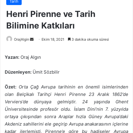
Tarih
Henri Pirenne ve Tarih
Bilimine Katkıları
Bir
OrajAlgin
Ekim 18, 2021
3 dakika okuma süresi
e-
posta
Yazan:
Oraj Algın
göndermek
Düzenleyen:
Ümit Sözbilir
Özet:
Orta Çağ Avrupa tarihinin en önemli isimlerinden
olan Belçikalı Tarihçi Henri Pirenne 23 Aralık 1862’de
Verviers’de dünyaya gelmiştir. 24 yaşında Ghent
Üniversitesinde profesör oldu. İslam Dini’nin 7. yüzyılda
ortaya çıkışından sonra Araplar hızla Güney Avrupa’daki
Akdeniz sahillerini ele geçirip Avrupa anakarasının içlerine
kadar ilerlemişti. Pirenne’e göre bu hadiseler Avrupa