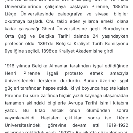
Üniversitelerinde çalışmaya başlayan Pirenne, 1885’te
Liége Üniversitesinde paleografya ve siyasal bilgiler
okutmaya başladı. Onu takip eden yıllarda emekli olana
kadar çalışacağı Ghent Üniversitesine geçti. Buradayken
Orta Çağ ve Belçika Tarihi dalında 24 yaşındayken
profesör oldu. 1891’de Belçika Kraliyet Tarih Komisyonu
üyeliğine seçildi. 1898’de Kraliyet Akademisine girdi.
1916 yılında Belçika Almanlar tarafından işgal edildiğinde
Henri Pirenne işgali protesto etmek amacıyla
üniversitedeki derslerini durdurdu. Bunun üzerine işgal
güçleri tarafından hapse atıldı. İki yıl boyunca hapiste kalan
Pirenne bu süre zarfında hiçbir yazılı kaynağa ulaşamadan
tamamen aklındaki bilgilerle Avrupa Tarihi isimli kitabını
yazdı. Bu kitap ancak onun ölümünden sonra
yayımlanabildi. Hapisten çıktıktan sonra ise Liége
Üniversitesindeki görevine devam etti. 1919-1922
yıllarında rektörlük yaptı. 1923’te Belçika’da düzenlenen V.