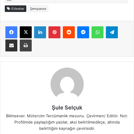
Etiketler
Şempanze
Facebook
X
LinkedIn
Pinterest
Reddit
Messenger
WhatsApp
Telegra
E-Posta ile paylaş
Yazdır
Şule Selçuk
Bilimsever. Mütercim Tercümanlık mezunu. Çevirmen/ Editör. Not:
Profilimde paylaştığım yazılar, aksi belirtilmedikçe, altında
belirttiğim kaynağın çevirisidir.