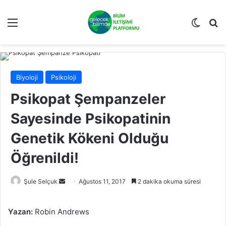
Menü
Dış gö
Ar
Biyoloji
Psikoloji
Psikopat Şempanzeler
Sayesinde Psikopatinin
Genetik Kökeni Olduğu
Öğrenildi!
Bir
Şule Selçuk
Ağustos 11, 2017
2 dakika okuma süresi
e-
posta
Yazan:
Robin Andrews
göndermek