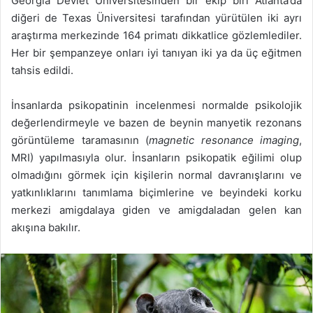
Georgia Devlet Üniversitesinden bir ekip biri Atlanta’da
diğeri de Texas Üniversitesi tarafından yürütülen iki ayrı
araştırma merkezinde 164 primatı dikkatlice gözlemlediler.
Her bir şempanzeye onları iyi tanıyan iki ya da üç eğitmen
tahsis edildi.
İnsanlarda psikopatinin incelenmesi normalde psikolojik
değerlendirmeyle ve bazen de beynin manyetik rezonans
görüntüleme taramasının (
magnetic resonance imaging
,
MRI) yapılmasıyla olur. İnsanların psikopatik eğilimi olup
olmadığını görmek için kişilerin normal davranışlarını ve
yatkınlıklarını tanımlama biçimlerine ve beyindeki korku
merkezi amigdalaya giden ve amigdaladan gelen kan
akışına bakılır.