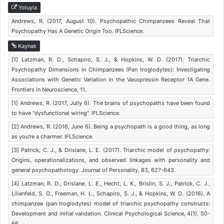
Yoluyla
Andrews, R. (2017, August 10). Psychopathic Chimpanzees Reveal That
Psychopathy Has A Genetic Origin Too. IFLScience.
Kaynak
[1] Latzman, R. D., Schapiro, S. J., & Hopkins, W. D. (2017). Triarchic
Psychopathy Dimensions in Chimpanzees (Pan troglodytes): Investigating
Associations with Genetic Variation in the Vasopressin Receptor 1A Gene.
Frontiers in Neuroscience, 11.
[1] Andrews, R. (2017, Jully 6). The brains of psychopaths have been found
to have "dysfunctional wiring". IFLScience.
[2] Andrews, R. (2016, June 6). Being a psychopath is a good thing, as long
as you're a charmer. IFLScience.
[3] Patrick, C. J., & Drislane, L. E. (2017). Triarchic model of psychopathy:
Origins, operationalizations, and observed linkages with personality and
general psychopathology. Journal of Personality, 83, 627-643.
[4] Latzman, R. D., Drislane, L. E., Hecht, L. K., Brislin, S. J., Patrick, C. J.,
Lilienfeld, S. O., Freeman, H. L., Schapiro, S. J., & Hopkins, W. D. (2016). A
chimpanzee (pan troglodytes) model of triarchic psychopathy constructs:
Development and initial validation. Clinical Psychological Science, 4(1), 50-
66.