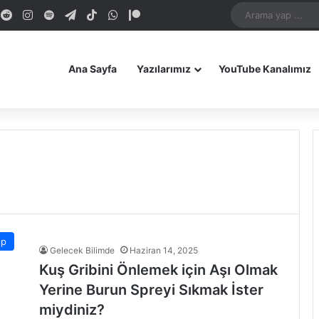
dIn
ouTube
Reddit
Instagram
Spotify
Telegram
TikTok
WhatsApp
Patreon
Bluesky
Mastodon
iOS Uygulamamız
Android Uygulam
Ana Sayfa
Yazılarımız
YouTube Kanalımız
ıp
Gelecek Bilimde
Haziran 14, 2025
Kuş Gribini Önlemek için Aşı Olmak
Yerine Burun Spreyi Sıkmak İster
miydiniz?