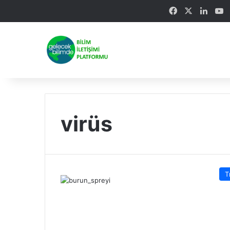
Facebook
X
Linke
Y
virüs
T