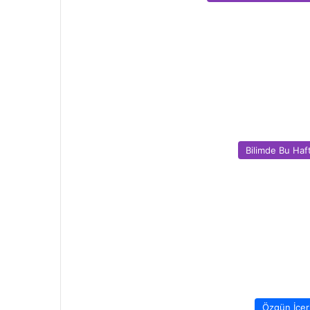
Bilimde Bu Haf
Özgün İçer