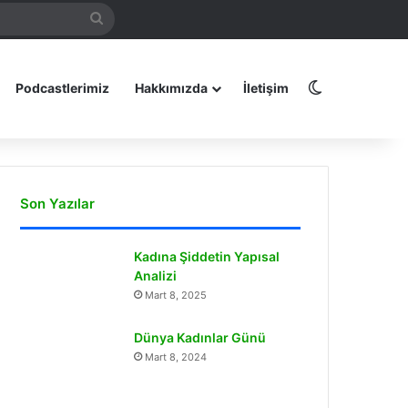
Arama
amız
yap
...
Dış görünüm
Podcastlerimiz
Hakkımızda
İletişim
Son Yazılar
Kadına Şiddetin Yapısal
Analizi
Mart 8, 2025
Dünya Kadınlar Günü
Mart 8, 2024