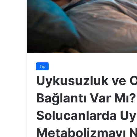
Tıp
Uykusuzluk ve O
Bağlantı Var Mı?
Solucanlarda U
Metabolizmayı N