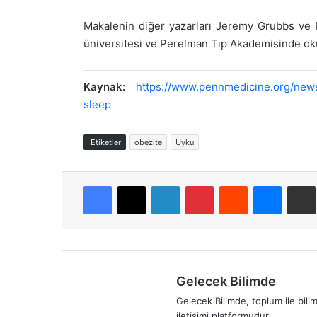
Makalenin diğer yazarları Jeremy Grubbs ve L
üniversitesi ve Perelman Tıp Akademisinde ok
Kaynak:
https://www.pennmedicine.org/news
sleep
Etiketler
obezite
Uyku
Facebook
X
LinkedIn
Pinterest
Reddit
Messenger
E-Pos
Gelecek Bilimde
Gelecek Bilimde, toplum ile bili
iletişimi platformudur.