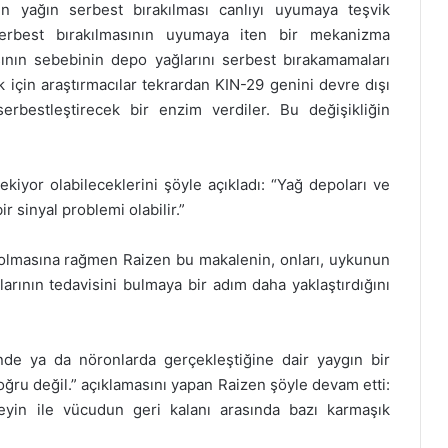
en yağın serbest bırakılması canlıyı uyumaya teşvik
 serbest bırakılmasının uyumaya iten bir mekanizma
nın sebebinin depo yağlarını serbest bırakamamaları
 için araştırmacılar tekrardan KIN-29 genini devre dışı
erbestleştirecek bir enzim verdiler. Bu değişikliğin
iyor olabileceklerini şöyle açıkladı: “Yağ depoları ve
 sinyal problemi olabilir.”
 olmasına rağmen Raizen bu makalenin, onları, uykunun
rının tedavisini bulmaya bir adım daha yaklaştırdığını
de ya da nöronlarda gerçekleştiğine dair yaygın bir
ru değil.” açıklamasını yapan Raizen şöyle devam etti:
yin ile vücudun geri kalanı arasında bazı karmaşık