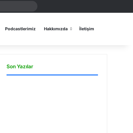
Arama
amız
yap
...
Dış görünümü
Podcastlerimiz
Hakkımızda
İletişim
Son Yazılar