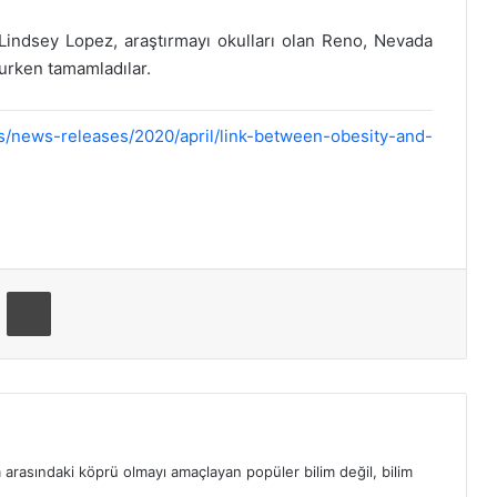
indsey Lopez, araştırmayı okulları olan Reno, Nevada
urken tamamladılar.
/news-releases/2020/april/link-between-obesity-and-
ta ile paylaş
Yazdır
m arasındaki köprü olmayı amaçlayan popüler bilim değil, bilim