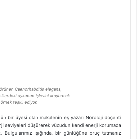
görünen Caenorhabditis elegans,
lilerdeki uykunun işlevini araştırmak
r örnek teşkil ediyor.
ün bir üyesi olan makalenin eş yazarı Nöroloji doçenti
rji seviyeleri düşürerek vücudun kendi enerji korumada
 Bulgularımız ışığında, bir günlüğüne oruç tutmanız