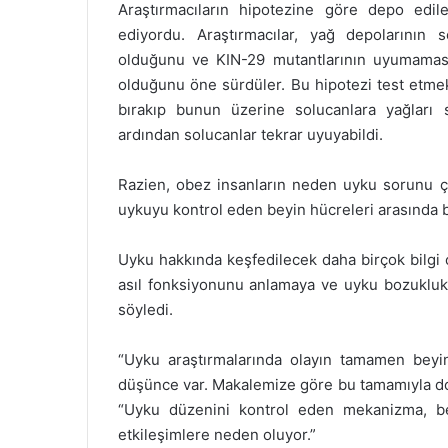
Araştırmacıların hipotezine göre depo edil
ediyordu. Araştırmacılar, yağ depolarının
olduğunu ve KIN-29 mutantlarının uyumaması
olduğunu öne sürdüler. Bu hipotezi test etmek
bırakıp bunun üzerine solucanlara yağları s
ardından solucanlar tekrar uyuyabildi.
Razien, obez insanların neden uyku sorunu çek
uykuyu kontrol eden beyin hücreleri arasında bir
Uyku hakkında keşfedilecek daha birçok bilgi
asıl fonksiyonunu anlamaya ve uyku bozuklukla
söyledi.
“Uyku araştırmalarında olayın tamamen beyin
düşünce var. Makalemize göre bu tamamıyla doğ
“Uyku düzenini kontrol eden mekanizma, be
etkileşimlere neden oluyor.”