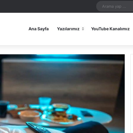
In
uTube
Reddit
Instagram
Spotify
Telegram
TikTok
WhatsApp
Patreon
Bluesky
Mastodon
iOS Uygulamamız
Android Uygulam
Ana Sayfa
Yazılarımız
YouTube Kanalımız