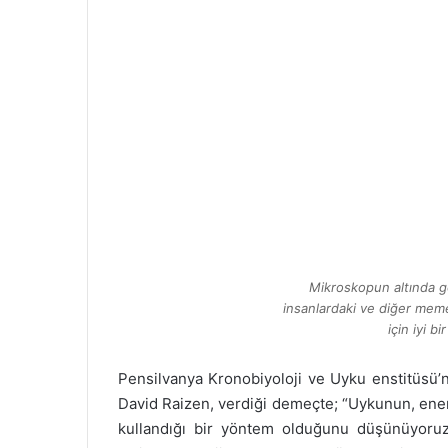
r
m
e
k
Mikroskopun altında 
insanlardaki ve diğer meme
için iyi bi
Pensilvanya Kronobiyoloji ve Uyku enstitüsü’n
David Raizen, verdiği demeçte; “Uykunun, ene
kullandığı bir yöntem olduğunu düşünüyoruz.