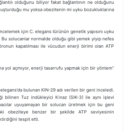
ağlantılı olduğunu biliyor fakat bağlantının ne olduğunu
oluşturduğu mu yoksa obezitenin mi uyku bozukluklarına
incelemek için C. elegans türünün genetik yapısını uyku
r. Bu solucanlar normalde olduğu gibi yemek yiyip nefes
nöronun kapatılması ile vücudun enerji birimi olan ATP
na yol açmıyor, enerji tasarrufu yapmak için bir yöntem”
elegans’da bulunan KIN-29 adı verilen bir geni inceledi.
 bilinen Tuz indükleyici Kinaz (SIK-3) ile aynı işlevi
tırmacılar uyuyamayan bir solucan üretmek için bu geni
daki obeziteye benzer bir şekilde ATP seviyesinin
rdiğini tespit etti.