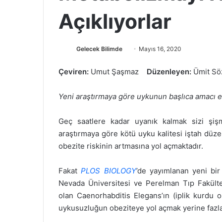
Açıklıyorlar
Gelecek Bilimde
F
B
Mayıs 16, 2020
o
i
Çeviren:
Umut Şaşmaz
Düzenleyen:
Ümit Söz
l
r
l
e
Yeni araştırmaya göre uykunun başlıca amacı ene
o
-
w
p
o
o
Geç saatlere kadar uyanık kalmak sizi şişm
n
s
araştırmaya göre kötü uyku kalitesi iştah düze
X
t
obezite riskinin artmasına yol açmaktadır.
a
g
Fakat
PLOS BIOLOGY
’de yayımlanan yeni bir
ö
Nevada Üniversitesi ve Perelman Tıp Fakültes
n
olan Caenorhabditis Elegans’ın (iplik kurdu o
d
uykusuzluğun obeziteye yol açmak yerine fazla
e